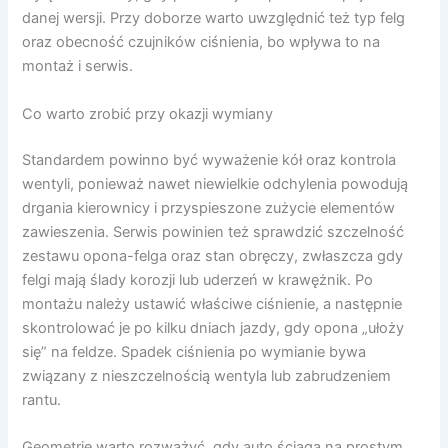
danej wersji. Przy doborze warto uwzględnić też typ felg
oraz obecność czujników ciśnienia, bo wpływa to na
montaż i serwis.
Co warto zrobić przy okazji wymiany
Standardem powinno być wyważenie kół oraz kontrola
wentyli, ponieważ nawet niewielkie odchylenia powodują
drgania kierownicy i przyspieszone zużycie elementów
zawieszenia. Serwis powinien też sprawdzić szczelność
zestawu opona-felga oraz stan obręczy, zwłaszcza gdy
felgi mają ślady korozji lub uderzeń w krawężnik. Po
montażu należy ustawić właściwe ciśnienie, a następnie
skontrolować je po kilku dniach jazdy, gdy opona „ułoży
się” na feldze. Spadek ciśnienia po wymianie bywa
związany z nieszczelnością wentyla lub zabrudzeniem
rantu.
Geometrię warto rozważyć, gdy auto ściąga na prostym