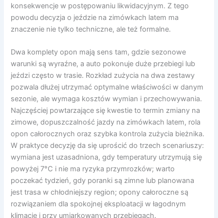
konsekwencje w postępowaniu likwidacyjnym. Z tego
powodu decyzja o jeździe na zimówkach latem ma
znaczenie nie tylko techniczne, ale też formalne.
Dwa komplety opon mają sens tam, gdzie sezonowe
warunki są wyraźne, a auto pokonuje duże przebiegi lub
jeździ często w trasie. Rozkład zużycia na dwa zestawy
pozwala dłużej utrzymać optymalne właściwości w danym
sezonie, ale wymaga kosztów wymian i przechowywania.
Najczęściej powtarzające się kwestie to termin zmiany na
zimowe, dopuszczalność jazdy na zimówkach latem, rola
opon całorocznych oraz szybka kontrola zużycia bieżnika.
W praktyce decyzję da się uprościć do trzech scenariuszy:
wymiana jest uzasadniona, gdy temperatury utrzymują się
powyżej 7°C i nie ma ryzyka przymrozków; warto
poczekać tydzień, gdy poranki są zimne lub planowana
jest trasa w chłodniejszy region; opony całoroczne są
rozwiązaniem dla spokojnej eksploatacji w łagodnym
klimacie i przy umiarkowanych przebiegach.