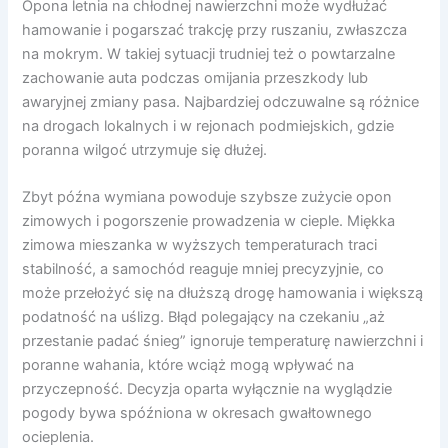
Opona letnia na chłodnej nawierzchni może wydłużać
hamowanie i pogarszać trakcję przy ruszaniu, zwłaszcza
na mokrym. W takiej sytuacji trudniej też o powtarzalne
zachowanie auta podczas omijania przeszkody lub
awaryjnej zmiany pasa. Najbardziej odczuwalne są różnice
na drogach lokalnych i w rejonach podmiejskich, gdzie
poranna wilgoć utrzymuje się dłużej.
Zbyt późna wymiana powoduje szybsze zużycie opon
zimowych i pogorszenie prowadzenia w cieple. Miękka
zimowa mieszanka w wyższych temperaturach traci
stabilność, a samochód reaguje mniej precyzyjnie, co
może przełożyć się na dłuższą drogę hamowania i większą
podatność na uślizg. Błąd polegający na czekaniu „aż
przestanie padać śnieg” ignoruje temperaturę nawierzchni i
poranne wahania, które wciąż mogą wpływać na
przyczepność. Decyzja oparta wyłącznie na wyglądzie
pogody bywa spóźniona w okresach gwałtownego
ocieplenia.