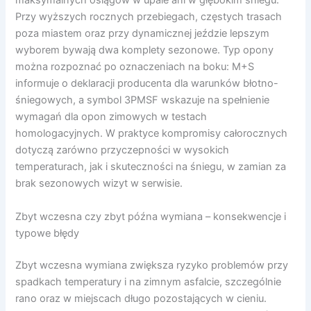
maksymalnych osiągów w upale ani w głębokim śniegu.
Przy wyższych rocznych przebiegach, częstych trasach
poza miastem oraz przy dynamicznej jeździe lepszym
wyborem bywają dwa komplety sezonowe. Typ opony
można rozpoznać po oznaczeniach na boku: M+S
informuje o deklaracji producenta dla warunków błotno-
śniegowych, a symbol 3PMSF wskazuje na spełnienie
wymagań dla opon zimowych w testach
homologacyjnych. W praktyce kompromisy całorocznych
dotyczą zarówno przyczepności w wysokich
temperaturach, jak i skuteczności na śniegu, w zamian za
brak sezonowych wizyt w serwisie.
Zbyt wczesna czy zbyt późna wymiana – konsekwencje i
typowe błędy
Zbyt wczesna wymiana zwiększa ryzyko problemów przy
spadkach temperatury i na zimnym asfalcie, szczególnie
rano oraz w miejscach długo pozostających w cieniu.