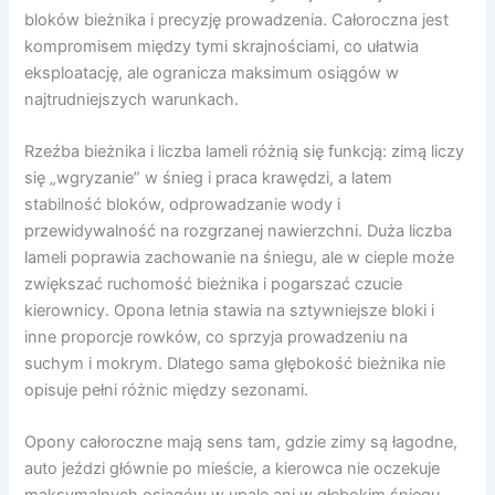
bloków bieżnika i precyzję prowadzenia. Całoroczna jest
kompromisem między tymi skrajnościami, co ułatwia
eksploatację, ale ogranicza maksimum osiągów w
najtrudniejszych warunkach.
Rzeźba bieżnika i liczba lameli różnią się funkcją: zimą liczy
się „wgryzanie” w śnieg i praca krawędzi, a latem
stabilność bloków, odprowadzanie wody i
przewidywalność na rozgrzanej nawierzchni. Duża liczba
lameli poprawia zachowanie na śniegu, ale w cieple może
zwiększać ruchomość bieżnika i pogarszać czucie
kierownicy. Opona letnia stawia na sztywniejsze bloki i
inne proporcje rowków, co sprzyja prowadzeniu na
suchym i mokrym. Dlatego sama głębokość bieżnika nie
opisuje pełni różnic między sezonami.
Opony całoroczne mają sens tam, gdzie zimy są łagodne,
auto jeździ głównie po mieście, a kierowca nie oczekuje