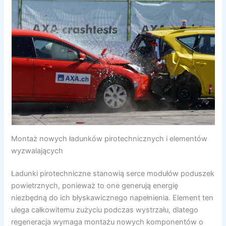
Montaż nowych ładunków pirotechnicznych i elementów
wyzwalających
Ładunki pirotechniczne stanowią serce modułów poduszek
powietrznych, ponieważ to one generują energię
niezbędną do ich błyskawicznego napełnienia. Element ten
ulega całkowitemu zużyciu podczas wystrzału, dlatego
regeneracja wymaga montażu nowych komponentów o