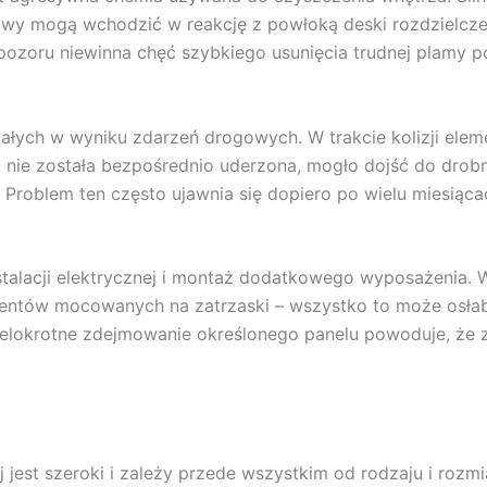
stwy mogą wchodzić w reakcję z powłoką deski rozdzielcze
 pozoru niewinna chęć szybkiego usunięcia trudnej plamy 
ych w wyniku zdarzeń drogowych. W trakcie kolizji eleme
ka nie została bezpośrednio uderzona, mogło dojść do dro
 Problem ten często ujawnia się dopiero po wielu miesiąca
talacji elektrycznej i montaż dodatkowego wyposażenia. 
ntów mocowanych na zatrzaski – wszystko to może osłabić 
ielokrotne zdejmowanie określonego panelu powoduje, że z
 jest szeroki i zależy przede wszystkim od rodzaju i roz