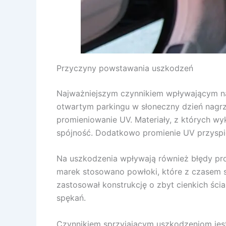
Przyczyny powstawania uszkodzeń
Najważniejszym czynnikiem wpływającym na 
otwartym parkingu w słoneczny dzień nagrz
promieniowanie UV. Materiały, z których wyk
spójność. Dodatkowo promienie UV przyspie
Na uszkodzenia wpływają również błędy pro
marek stosowano powłoki, które z czasem sta
zastosował konstrukcję o zbyt cienkich ści
spękań.
Czynnikiem sprzyjającym uszkodzeniom jest