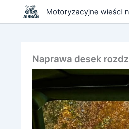
Przejdź
Motoryzacyjne wieści ni
do
treści
Naprawa desek rozdz