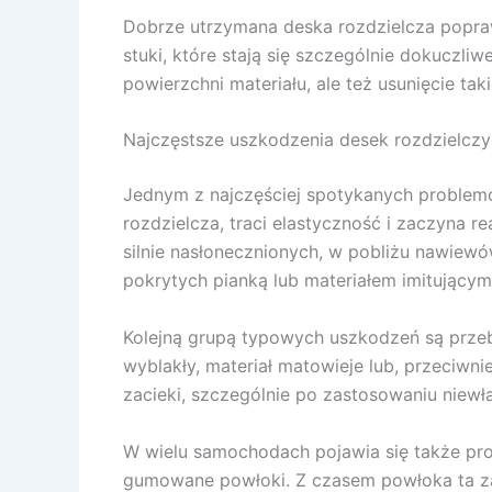
Dobrze utrzymana deska rozdzielcza popraw
stuki, które stają się szczególnie dokucz
powierzchni materiału, ale też usunięcie t
Najczęstsze uszkodzenia desek rozdzielcz
Jednym z najczęściej spotykanych problemó
rozdzielcza, traci elastyczność i zaczyna 
silnie nasłonecznionych, w pobliżu nawiewó
pokrytych pianką lub materiałem imitujący
Kolejną grupą typowych uszkodzeń są przeba
wyblakły, materiał matowieje lub, przeciwn
zacieki, szczególnie po zastosowaniu niew
W wielu samochodach pojawia się także pro
gumowane powłoki. Z czasem powłoka ta zacz