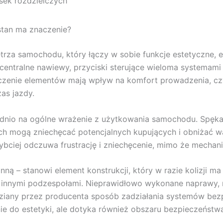
ek rozdzielczych
 stan ma znaczenie?
trza samochodu, który łączy w sobie funkcje estetyczne, 
i centralne nawiewy, przyciski sterujące wieloma systemam
szczenie elementów mają wpływ na komfort prowadzenia, cz
as jazdy.
rednio na ogólne wrażenie z użytkowania samochodu. Spęk
h mogą zniechęcać potencjalnych kupujących i obniżać wa
ybciej odczuwa frustrację i zniechęcenie, mimo że mechan
onną – stanowi element konstrukcji, który w razie kolizji
 innymi podzespołami. Nieprawidłowo wykonane naprawy, n
iany przez producenta sposób zadziałania systemów bezp
nie do estetyki, ale dotyka również obszaru bezpieczeństwa