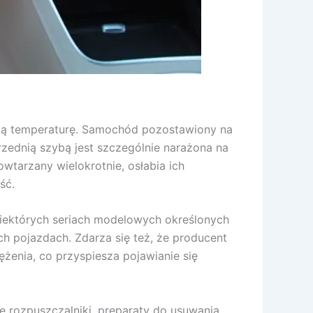
oką temperaturę. Samochód pozostawiony na
zednią szybą jest szczególnie narażona na
owtarzany wielokrotnie, osłabia ich
ść.
niektórych seriach modelowych określonych
ch pojazdach. Zdarza się też, że producent
ężenia, co przyspiesza pojawianie się
 rozpuszczalniki, preparaty do usuwania