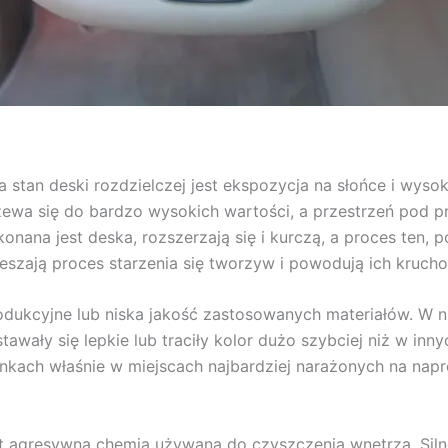
stan deski rozdzielczej jest ekspozycja na słońce i wys
ewa się do bardzo wysokich wartości, a przestrzeń pod pr
onana jest deska, rozszerzają się i kurczą, a proces ten, p
szają proces starzenia się tworzyw i powodują ich krucho
dukcyjne lub niska jakość zastosowanych materiałów. W 
wały się lepkie lub traciły kolor dużo szybciej niż w inny
ankach właśnie w miejscach najbardziej narażonych na napr
 agresywna chemia używana do czyszczenia wnętrza. Silne