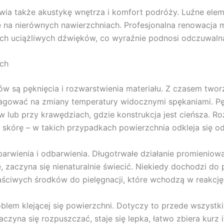
ia także akustykę wnętrza i komfort podróży. Luźne ele
liwe na nierównych nawierzchniach. Profesjonalna renowac
akich uciążliwych dźwięków, co wyraźnie podnosi odczuwal
ych
w są pęknięcia i rozwarstwienia materiału. Z czasem two
reagować na zmiany temperatury widocznymi spękaniami. Pę
w lub przy krawędziach, gdzie konstrukcja jest cieńsza. R
m skórę – w takich przypadkach powierzchnia odkleja się 
rwienia i odbarwienia. Długotrwałe działanie promieniowan
ie, zaczyna się nienaturalnie świecić. Niekiedy dochodzi 
łaściwych środków do pielęgnacji, które wchodzą w reakcj
blem klejącej się powierzchni. Dotyczy to przede wszystk
yna się rozpuszczać, staje się lepka, łatwo zbiera kurz i