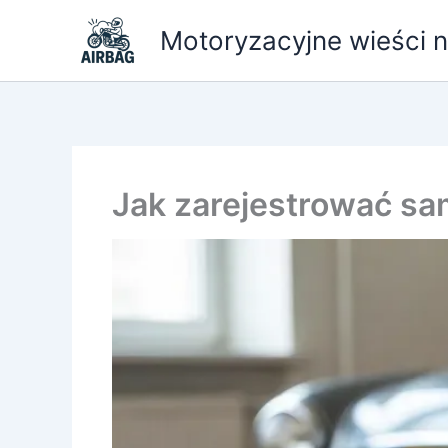
Przejdź
Motoryzacyjne wieści ni
do
treści
Jak zarejestrować sa