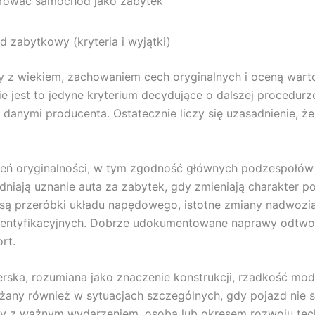
trować samochód jako zabytek
zabytkowy (kryteria i wyjątki)
 z wiekiem, zachowaniem cech oryginalnych i oceną warto
ie jest to jedyne kryterium decydujące o dalszej procedur
 danymi producenta. Ostatecznie liczy się uzasadnienie, że
eń oryginalności, w tym zgodność głównych podzespołów z
dniają uznanie auta za zabytek, gdy zmieniają charakter poj
są przeróbki układu napędowego, istotne zmiany nadwozia,
ntyfikacyjnych. Dobrze udokumentowane naprawy odtworz
rt.
nerska, rozumiana jako znaczenie konstrukcji, rzadkość mod
ażany również w sytuacjach szczególnych, gdy pojazd nie 
y z ważnym wydarzeniem, osobą lub okresem rozwoju tech