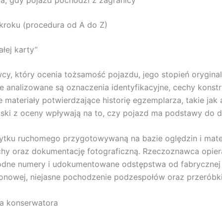
kroku (procedura od A do Z)
łej karty”
cy, który ocenia tożsamość pojazdu, jego stopień orygina
e analizowane są oznaczenia identyfikacyjne, cechy konstr
 materiały potwierdzające historię egzemplarza, takie jak
ski z oceny wpływają na to, czy pojazd ma podstawy do 
bytku ruchomego przygotowywaną na bazie oględzin i mater
echy oraz dokumentację fotograficzną. Rzeczoznawca opie
godne numery i udokumentowane odstępstwa od fabrycznej 
ionowej, niejasne pochodzenie podzespołów oraz przeróbki
la konserwatora