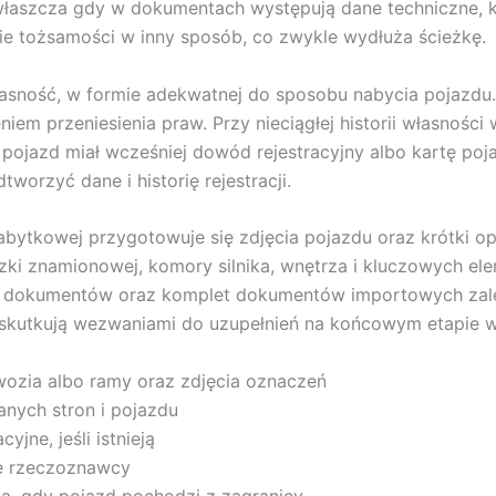
aszcza gdy w dokumentach występują dane techniczne, któr
ie tożsamości w inny sposób, co zwykle wydłuża ścieżkę.
łasność, w formie adekwatnej do sposobu nabycia pojazdu
m przeniesienia praw. Przy nieciągłej historii własności 
 pojazd miał wcześniej dowód rejestracyjny albo kartę poj
orzyć dane i historię rejestracji.
ytkowej przygotowuje się zdjęcia pojazdu oraz krótki opis
iczki znamionowej, komory silnika, wnętrza i kluczowych e
a dokumentów oraz komplet dokumentów importowych zależ
 skutkują wezwaniami do uzupełnień na końcowym etapie w
wozia albo ramy oraz zdjęcia oznaczeń
anych stron i pojazdu
jne, jeśli istnieją
ię rzeczoznawcy
a, gdy pojazd pochodzi z zagranicy