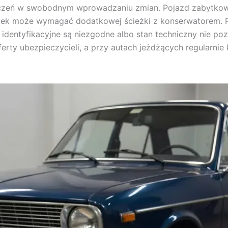
iczeń w swobodnym wprowadzaniu zmian. Pojazd zabytkow
óbek może wymagać dodatkowej ścieżki z konserwatorem. 
dentyfikacyjne są niezgodne albo stan techniczny nie poz
erty ubezpieczycieli, a przy autach jeżdżących regularnie