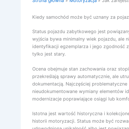
Strona główna
Motoryzacja
Jak zarejes
Kiedy samochód może być uznany za pojazd 
Status pojazdu zabytkowego jest powiązany
wyjścia bywa minimalny wiek pojazdu, ale n
identyfikacji egzemplarza i jego zgodność z
tylko jest stary.
Ocena obejmuje stan zachowania oraz stopi
przekreślają sprawy automatycznie, ale utru
dokumentacją. Najczęściej problematyczne 
nieudokumentowane wymiany elementów ide
modernizacje poprawiające osiągi lub komfo
Istotna jest wartość historyczna i kolekcjo
historii motoryzacji. Status może być rozw
udowodnioną unikalność albo jest powiązan