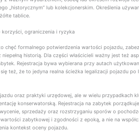
o „historycznym” lub kolekcjonerskim. Określenia używane
ółte tablice.
korzyści, ograniczenia i ryzyka
to chęć formalnego potwierdzenia wartości pojazdu, zabez
epełną historią. Dla części właścicieli ważny jest też asp
bytek. Rejestracja bywa wybierana przy autach użytkowany
ię też, że to jedyna realna ścieżka legalizacji pojazdu p
pojazdu oraz praktyki urzędowej, ale w wielu przypadkach
tację konserwatorską. Rejestracja na zabytek porządkuje 
 wycenie, sprzedaży oraz rozstrzyganiu sporów o pochodz
 na wartości zabytkowej i zgodności z epoką, a nie na wsp
enia kontekst oceny pojazdu.