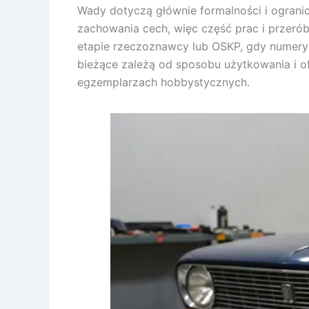
Wady dotyczą głównie formalności i ogran
zachowania cech, więc część prac i przer
etapie rzeczoznawcy lub OSKP, gdy numery i
bieżące zależą od sposobu użytkowania i of
egzemplarzach hobbystycznych.