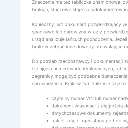
Znaczenie ma też tabliczka znamionowa, zwł
brakuje, kluczowe staje się udokumentowan
Konieczny jest dokument potwierdzający w
spadkowe lub darowizna wraz z potwierdzenie
urząd analizuje łańcuch pochodzenia. Jeżeli
braków zebrać inne dowody pozwalające odtw
Do potrzeb rzeczoznawcy i dokumentacji zab
się ujęcia numerów identyfikacyjnych, tabl
zagranicy mogą być potrzebne tłumaczeni
sprowadzenia. Braki w tym zakresie często
czytelny numer VIN lub numer nad
dokument własności z ciągłością d
dotychczasowe dokumenty rejestracy
pakiet zdjęć i opis stanu pod opin
dokumenty importowe i tłumaczeni