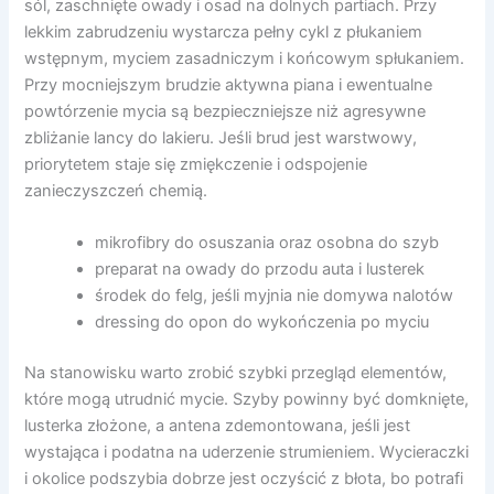
sól, zaschnięte owady i osad na dolnych partiach. Przy
lekkim zabrudzeniu wystarcza pełny cykl z płukaniem
wstępnym, myciem zasadniczym i końcowym spłukaniem.
Przy mocniejszym brudzie aktywna piana i ewentualne
powtórzenie mycia są bezpieczniejsze niż agresywne
zbliżanie lancy do lakieru. Jeśli brud jest warstwowy,
priorytetem staje się zmiękczenie i odspojenie
zanieczyszczeń chemią.
mikrofibry do osuszania oraz osobna do szyb
preparat na owady do przodu auta i lusterek
środek do felg, jeśli myjnia nie domywa nalotów
dressing do opon do wykończenia po myciu
Na stanowisku warto zrobić szybki przegląd elementów,
które mogą utrudnić mycie. Szyby powinny być domknięte,
lusterka złożone, a antena zdemontowana, jeśli jest
wystająca i podatna na uderzenie strumieniem. Wycieraczki
i okolice podszybia dobrze jest oczyścić z błota, bo potrafi