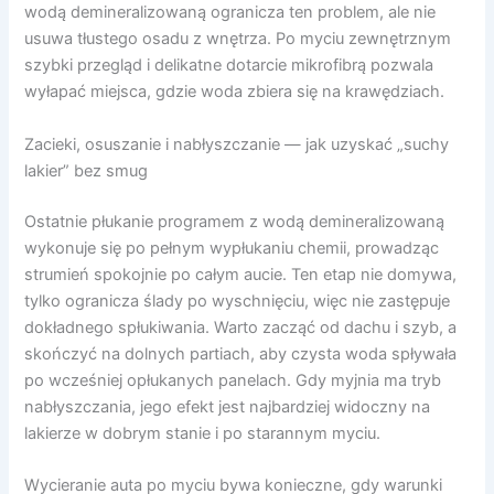
wodą demineralizowaną ogranicza ten problem, ale nie
usuwa tłustego osadu z wnętrza. Po myciu zewnętrznym
szybki przegląd i delikatne dotarcie mikrofibrą pozwala
wyłapać miejsca, gdzie woda zbiera się na krawędziach.
Zacieki, osuszanie i nabłyszczanie — jak uzyskać „suchy
lakier” bez smug
Ostatnie płukanie programem z wodą demineralizowaną
wykonuje się po pełnym wypłukaniu chemii, prowadząc
strumień spokojnie po całym aucie. Ten etap nie domywa,
tylko ogranicza ślady po wyschnięciu, więc nie zastępuje
dokładnego spłukiwania. Warto zacząć od dachu i szyb, a
skończyć na dolnych partiach, aby czysta woda spływała
po wcześniej opłukanych panelach. Gdy myjnia ma tryb
nabłyszczania, jego efekt jest najbardziej widoczny na
lakierze w dobrym stanie i po starannym myciu.
Wycieranie auta po myciu bywa konieczne, gdy warunki