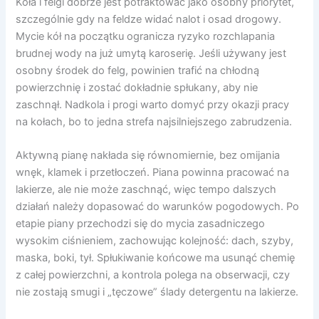
Koła i felgi dobrze jest potraktować jako osobny priorytet,
szczególnie gdy na feldze widać nalot i osad drogowy.
Mycie kół na początku ogranicza ryzyko rozchlapania
brudnej wody na już umytą karoserię. Jeśli używany jest
osobny środek do felg, powinien trafić na chłodną
powierzchnię i zostać dokładnie spłukany, aby nie
zaschnął. Nadkola i progi warto domyć przy okazji pracy
na kołach, bo to jedna strefa najsilniejszego zabrudzenia.
Aktywną pianę nakłada się równomiernie, bez omijania
wnęk, klamek i przetłoczeń. Piana powinna pracować na
lakierze, ale nie może zaschnąć, więc tempo dalszych
działań należy dopasować do warunków pogodowych. Po
etapie piany przechodzi się do mycia zasadniczego
wysokim ciśnieniem, zachowując kolejność: dach, szyby,
maska, boki, tył. Spłukiwanie końcowe ma usunąć chemię
z całej powierzchni, a kontrola polega na obserwacji, czy
nie zostają smugi i „tęczowe” ślady detergentu na lakierze.