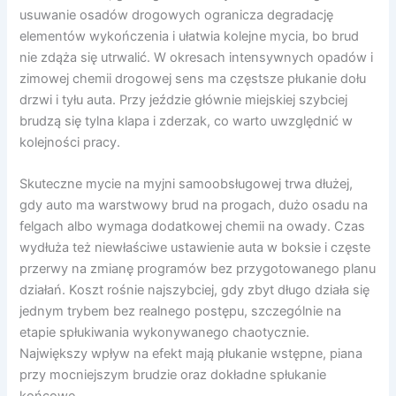
usuwanie osadów drogowych ogranicza degradację
elementów wykończenia i ułatwia kolejne mycia, bo brud
nie zdąża się utrwalić. W okresach intensywnych opadów i
zimowej chemii drogowej sens ma częstsze płukanie dołu
drzwi i tyłu auta. Przy jeździe głównie miejskiej szybciej
brudzą się tylna klapa i zderzak, co warto uwzględnić w
kolejności pracy.
Skuteczne mycie na myjni samoobsługowej trwa dłużej,
gdy auto ma warstwowy brud na progach, dużo osadu na
felgach albo wymaga dodatkowej chemii na owady. Czas
wydłuża też niewłaściwe ustawienie auta w boksie i częste
przerwy na zmianę programów bez przygotowanego planu
działań. Koszt rośnie najszybciej, gdy zbyt długo działa się
jednym trybem bez realnego postępu, szczególnie na
etapie spłukiwania wykonywanego chaotycznie.
Największy wpływ na efekt mają płukanie wstępne, piana
przy mocniejszym brudzie oraz dokładne spłukanie