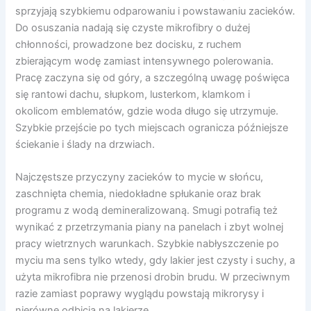
sprzyjają szybkiemu odparowaniu i powstawaniu zacieków.
Do osuszania nadają się czyste mikrofibry o dużej
chłonności, prowadzone bez docisku, z ruchem
zbierającym wodę zamiast intensywnego polerowania.
Pracę zaczyna się od góry, a szczególną uwagę poświęca
się rantowi dachu, słupkom, lusterkom, klamkom i
okolicom emblematów, gdzie woda długo się utrzymuje.
Szybkie przejście po tych miejscach ogranicza późniejsze
ściekanie i ślady na drzwiach.
Najczęstsze przyczyny zacieków to mycie w słońcu,
zaschnięta chemia, niedokładne spłukanie oraz brak
programu z wodą demineralizowaną. Smugi potrafią też
wynikać z przetrzymania piany na panelach i zbyt wolnej
pracy wietrznych warunkach. Szybkie nabłyszczenie po
myciu ma sens tylko wtedy, gdy lakier jest czysty i suchy, a
użyta mikrofibra nie przenosi drobin brudu. W przeciwnym
razie zamiast poprawy wyglądu powstają mikrorysy i
nierówne odbicia na lakierze.