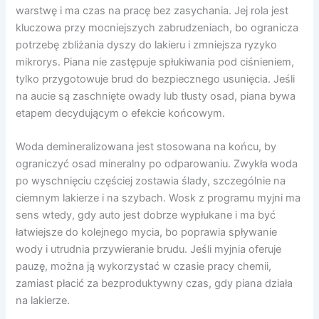
warstwę i ma czas na pracę bez zasychania. Jej rola jest
kluczowa przy mocniejszych zabrudzeniach, bo ogranicza
potrzebę zbliżania dyszy do lakieru i zmniejsza ryzyko
mikrorys. Piana nie zastępuje spłukiwania pod ciśnieniem,
tylko przygotowuje brud do bezpiecznego usunięcia. Jeśli
na aucie są zaschnięte owady lub tłusty osad, piana bywa
etapem decydującym o efekcie końcowym.
Woda demineralizowana jest stosowana na końcu, by
ograniczyć osad mineralny po odparowaniu. Zwykła woda
po wyschnięciu częściej zostawia ślady, szczególnie na
ciemnym lakierze i na szybach. Wosk z programu myjni ma
sens wtedy, gdy auto jest dobrze wypłukane i ma być
łatwiejsze do kolejnego mycia, bo poprawia spływanie
wody i utrudnia przywieranie brudu. Jeśli myjnia oferuje
pauzę, można ją wykorzystać w czasie pracy chemii,
zamiast płacić za bezproduktywny czas, gdy piana działa
na lakierze.