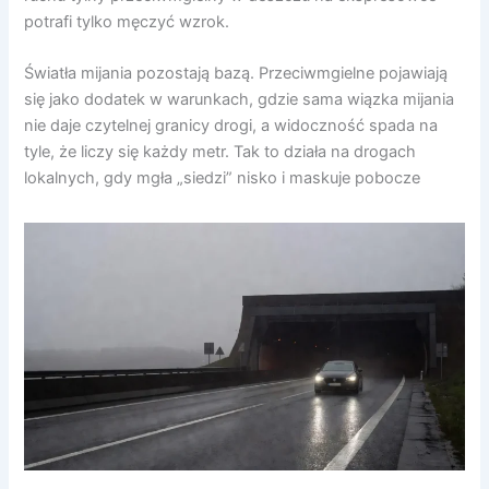
potrafi tylko męczyć wzrok.
Światła mijania pozostają bazą. Przeciwmgielne pojawiają
się jako dodatek w warunkach, gdzie sama wiązka mijania
nie daje czytelnej granicy drogi, a widoczność spada na
tyle, że liczy się każdy metr. Tak to działa na drogach
lokalnych, gdy mgła „siedzi” nisko i maskuje pobocze