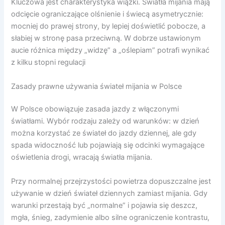
Kluczowa jest charakterystyka wiązki. Światła mijania mają
odcięcie ograniczające olśnienie i świecą asymetrycznie:
mocniej do prawej strony, by lepiej doświetlić pobocze, a
słabiej w stronę pasa przeciwną. W dobrze ustawionym
aucie różnica między „widzę” a „oślepiam” potrafi wynikać
z kilku stopni regulacji
Zasady prawne używania świateł mijania w Polsce
W Polsce obowiązuje zasada jazdy z włączonymi
światłami. Wybór rodzaju zależy od warunków: w dzień
można korzystać ze świateł do jazdy dziennej, ale gdy
spada widoczność lub pojawiają się odcinki wymagające
oświetlenia drogi, wracają światła mijania.
Przy normalnej przejrzystości powietrza dopuszczalne jest
używanie w dzień świateł dziennych zamiast mijania. Gdy
warunki przestają być „normalne” i pojawia się deszcz,
mgła, śnieg, zadymienie albo silne ograniczenie kontrastu,