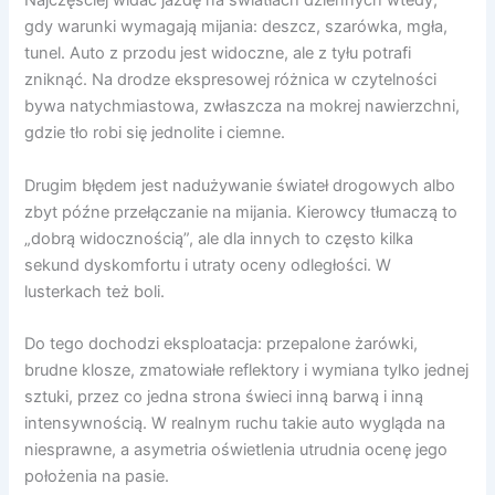
Najczęściej widać jazdę na światłach dziennych wtedy,
gdy warunki wymagają mijania: deszcz, szarówka, mgła,
tunel. Auto z przodu jest widoczne, ale z tyłu potrafi
zniknąć. Na drodze ekspresowej różnica w czytelności
bywa natychmiastowa, zwłaszcza na mokrej nawierzchni,
gdzie tło robi się jednolite i ciemne.
Drugim błędem jest nadużywanie świateł drogowych albo
zbyt późne przełączanie na mijania. Kierowcy tłumaczą to
„dobrą widocznością”, ale dla innych to często kilka
sekund dyskomfortu i utraty oceny odległości. W
lusterkach też boli.
Do tego dochodzi eksploatacja: przepalone żarówki,
brudne klosze, zmatowiałe reflektory i wymiana tylko jednej
sztuki, przez co jedna strona świeci inną barwą i inną
intensywnością. W realnym ruchu takie auto wygląda na
niesprawne, a asymetria oświetlenia utrudnia ocenę jego
położenia na pasie.