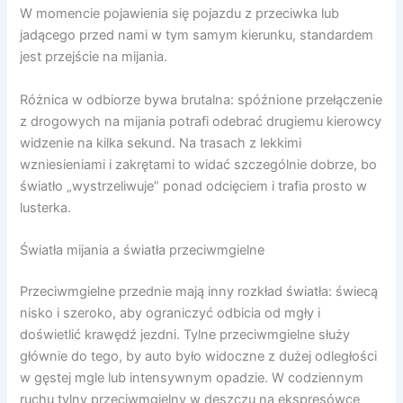
W momencie pojawienia się pojazdu z przeciwka lub
jadącego przed nami w tym samym kierunku, standardem
jest przejście na mijania.
Różnica w odbiorze bywa brutalna: spóźnione przełączenie
z drogowych na mijania potrafi odebrać drugiemu kierowcy
widzenie na kilka sekund. Na trasach z lekkimi
wzniesieniami i zakrętami to widać szczególnie dobrze, bo
światło „wystrzeliwuje” ponad odcięciem i trafia prosto w
lusterka.
Światła mijania a światła przeciwmgielne
Przeciwmgielne przednie mają inny rozkład światła: świecą
nisko i szeroko, aby ograniczyć odbicia od mgły i
doświetlić krawędź jezdni. Tylne przeciwmgielne służy
głównie do tego, by auto było widoczne z dużej odległości
w gęstej mgle lub intensywnym opadzie. W codziennym
ruchu tylny przeciwmgielny w deszczu na ekspresówce