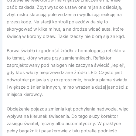
Ustawienie reflektorów ma większe znaczenie niż wiele
osób zakłada. Zbyt wysoko ustawione mijania oślepiają,
zbyt nisko skracają pole widzenia i wydłużają reakcję na
przeszkodę. Na stacji kontroli pojazdów da się to
skorygować w kilka minut, a na drodze widać auta, które
świecą w korony drzew. Takie rzeczy nie biorą się znikąd.
Barwa światła i zgodność źródła z homologacją reflektora
to temat, który wraca przy zamiennikach. Reflektor
zaprojektowany pod halogen nie zaczyna świecić „lepiej”,
gdy ktoś włoży nieprzewidziane źródło LED. Często jest
odwrotnie: pojawia się rozproszenie, brudna plama światła
i większe olśnienie innych, mimo wrażenia dużej jasności z
miejsca kierowcy.
Obciążenie pojazdu zmienia kąt pochylenia nadwozia, więc
wpływa na kierunek świecenia. Do tego służy korektor
zasięgu świateł, ręczny albo automatyczny. W praktyce
pełny bagażnik i pasażerowie z tyłu potrafią podnieść