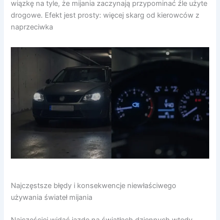
wiązkę na tyle, że mijania zaczynają przypominać źle użyte
drogowe. Efekt jest prosty: więcej skarg od kierowców z
naprzeciwka
Najczęstsze błędy i konsekwencje niewłaściwego
używania świateł mijania