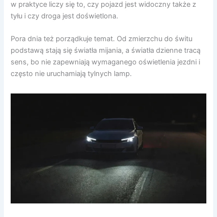
w praktyce liczy się to, czy pojazd jest widoczny także z
tyłu i czy droga jest doświetlona.
Pora dnia też porządkuje temat. Od zmierzchu do świtu
podstawą stają się światła mijania, a światła dzienne tracą
sens, bo nie zapewniają wymaganego oświetlenia jezdni i
często nie uruchamiają tylnych lamp.