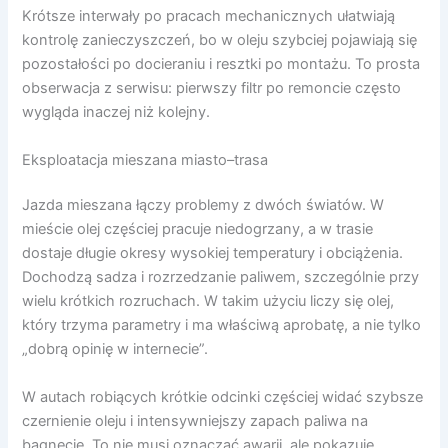
Krótsze interwały po pracach mechanicznych ułatwiają
kontrolę zanieczyszczeń, bo w oleju szybciej pojawiają się
pozostałości po docieraniu i resztki po montażu. To prosta
obserwacja z serwisu: pierwszy filtr po remoncie często
wygląda inaczej niż kolejny.
Eksploatacja mieszana miasto–trasa
Jazda mieszana łączy problemy z dwóch światów. W
mieście olej częściej pracuje niedogrzany, a w trasie
dostaje długie okresy wysokiej temperatury i obciążenia.
Dochodzą sadza i rozrzedzanie paliwem, szczególnie przy
wielu krótkich rozruchach. W takim użyciu liczy się olej,
który trzyma parametry i ma właściwą aprobatę, a nie tylko
„dobrą opinię w internecie”.
W autach robiących krótkie odcinki częściej widać szybsze
czernienie oleju i intensywniejszy zapach paliwa na
bagnecie. To nie musi oznaczać awarii, ale pokazuje