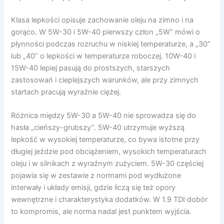
Klasa lepkości opisuje zachowanie oleju na zimno i na
gorąco. W 5W-30 i 5W-40 pierwszy człon „5W” mówi o
płynności podczas rozruchu w niskiej temperaturze, a „30”
lub „40” o lepkości w temperaturze roboczej. 10W-40 i
15W-40 lepiej pasują do prostszych, starszych
zastosowań i cieplejszych warunków, ale przy zimnych
startach pracują wyraźnie ciężej.
Różnica między 5W-30 a 5W-40 nie sprowadza się do
hasła „cieńszy-grubszy”. 5W-40 utrzymuje wyższą
lepkość w wysokiej temperaturze, co bywa istotne przy
długiej jeździe pod obciążeniem, wysokich temperaturach
oleju i w silnikach z wyraźnym zużyciem. 5W-30 częściej
pojawia się w zestawie z normami pod wydłużone
interwały i układy emisji, gdzie liczą się też opory
wewnętrzne i charakterystyka dodatków. W 1.9 TDI dobór
to kompromis, ale norma nadal jest punktem wyjścia.