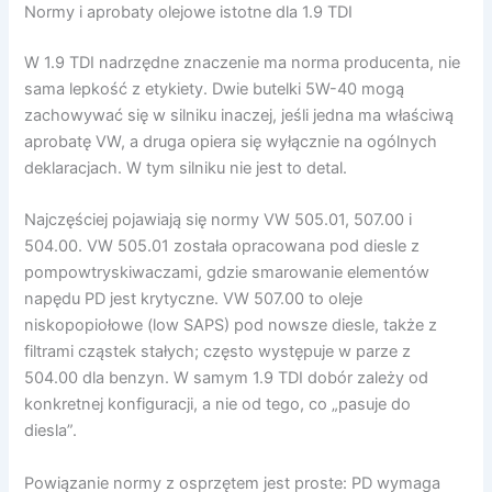
Normy i aprobaty olejowe istotne dla 1.9 TDI
W 1.9 TDI nadrzędne znaczenie ma norma producenta, nie
sama lepkość z etykiety. Dwie butelki 5W-40 mogą
zachowywać się w silniku inaczej, jeśli jedna ma właściwą
aprobatę VW, a druga opiera się wyłącznie na ogólnych
deklaracjach. W tym silniku nie jest to detal.
Najczęściej pojawiają się normy VW 505.01, 507.00 i
504.00. VW 505.01 została opracowana pod diesle z
pompowtryskiwaczami, gdzie smarowanie elementów
napędu PD jest krytyczne. VW 507.00 to oleje
niskopopiołowe (low SAPS) pod nowsze diesle, także z
filtrami cząstek stałych; często występuje w parze z
504.00 dla benzyn. W samym 1.9 TDI dobór zależy od
konkretnej konfiguracji, a nie od tego, co „pasuje do
diesla”.
Powiązanie normy z osprzętem jest proste: PD wymaga