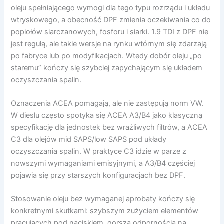
oleju spełniającego wymogi dla tego typu rozrządu i układu
wtryskowego, a obecność DPF zmienia oczekiwania co do
popiołów siarczanowych, fosforu i siarki. 1.9 TDI z DPF nie
jest regułą, ale takie wersje na rynku wtórnym się zdarzają
po fabryce lub po modyfikacjach. Wtedy dobór oleju „po
staremu” kończy się szybciej zapychającym się układem
oczyszczania spalin.
Oznaczenia ACEA pomagają, ale nie zastępują norm VW.
W dieslu często spotyka się ACEA A3/B4 jako klasyczną
specyfikację dla jednostek bez wrażliwych filtrów, a ACEA
C3 dla olejów mid SAPS/low SAPS pod układy
oczyszczania spalin. W praktyce C3 idzie w parze z
nowszymi wymaganiami emisyjnymi, a A3/B4 częściej
pojawia się przy starszych konfiguracjach bez DPF.
Stosowanie oleju bez wymaganej aprobaty kończy się
konkretnymi skutkami: szybszym zużyciem elementów
pracujących pod naciskiem, gorszą odpornością na