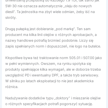
uniwersalną przepustką do każdego 1.9 TDI, tak samo jak
5W-30 nie oznacza automatycznie „oleju do nowych
diesli”. Ta jednostka ma zbyt wiele odmian, żeby iść na
skróty.
Drugą pułapką jest dobieranie „pod markę”. Ten sam
producent ma kilka linii olejów o różnych aprobacjach, a
nazwy handlowe potrafią brzmieć podobnie. Liczy się
zapis spełnianych norm i dopuszczeń, nie logo na butelce.
Kłopotliwe bywa też traktowanie norm 505.01 i 507.00 jako
w pełni wymiennych. Owszem, na rynku spotyka się
produkty spełniające kilka wymagań, ale w doborze trzeba
uwzględnić PD i ewentualny DPF, a także tryb serwisowy.
W silniku po latach eksploatacji to nie jest akademicka
różnica.
Nadużywanie dodatków typu „doktory” i mieszanie olejów
o różnych specyfikacjach potrafi pogorszyć sytuację.