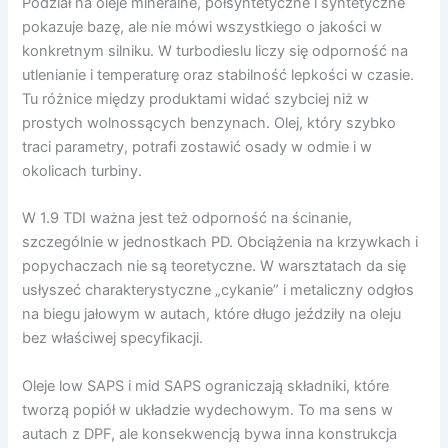
Podział na oleje mineralne, półsyntetyczne i syntetyczne
pokazuje bazę, ale nie mówi wszystkiego o jakości w
konkretnym silniku. W turbodieslu liczy się odporność na
utlenianie i temperaturę oraz stabilność lepkości w czasie.
Tu różnice między produktami widać szybciej niż w
prostych wolnossących benzynach. Olej, który szybko
traci parametry, potrafi zostawić osady w odmie i w
okolicach turbiny.
W 1.9 TDI ważna jest też odporność na ścinanie,
szczególnie w jednostkach PD. Obciążenia na krzywkach i
popychaczach nie są teoretyczne. W warsztatach da się
usłyszeć charakterystyczne „cykanie” i metaliczny odgłos
na biegu jałowym w autach, które długo jeździły na oleju
bez właściwej specyfikacji.
Oleje low SAPS i mid SAPS ograniczają składniki, które
tworzą popiół w układzie wydechowym. To ma sens w
autach z DPF, ale konsekwencją bywa inna konstrukcja