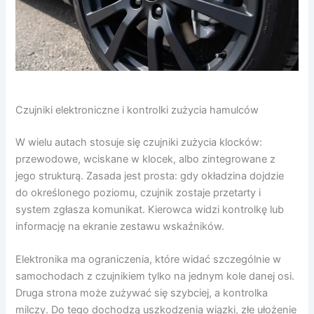
Czujniki elektroniczne i kontrolki zużycia hamulców
W wielu autach stosuje się czujniki zużycia klocków:
przewodowe, wciskane w klocek, albo zintegrowane z
jego strukturą. Zasada jest prosta: gdy okładzina dojdzie
do określonego poziomu, czujnik zostaje przetarty i
system zgłasza komunikat. Kierowca widzi kontrolkę lub
informację na ekranie zestawu wskaźników.
Elektronika ma ograniczenia, które widać szczególnie w
samochodach z czujnikiem tylko na jednym kole danej osi.
Druga strona może zużywać się szybciej, a kontrolka
milczy. Do tego dochodzą uszkodzenia wiązki, złe ułożenie