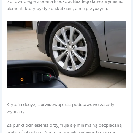
iść równolegle z oceną klocków. Bez tego łatwo wymienić
element, który był tylko skutkiem, a nie przyczyną.
Kryteria decyzji serwisowej oraz podstawowe zasady
wymiany
Za punkt odniesienia przyjmuje się minimalną bezpieczną
grubość okładziny 3 mm, a w wielu serwisach granicą