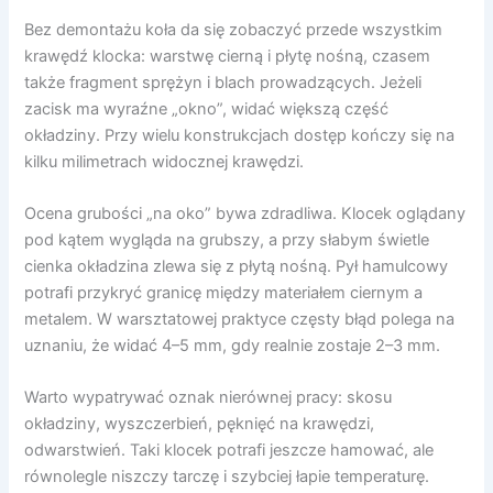
Bez demontażu koła da się zobaczyć przede wszystkim
krawędź klocka: warstwę cierną i płytę nośną, czasem
także fragment sprężyn i blach prowadzących. Jeżeli
zacisk ma wyraźne „okno”, widać większą część
okładziny. Przy wielu konstrukcjach dostęp kończy się na
kilku milimetrach widocznej krawędzi.
Ocena grubości „na oko” bywa zdradliwa. Klocek oglądany
pod kątem wygląda na grubszy, a przy słabym świetle
cienka okładzina zlewa się z płytą nośną. Pył hamulcowy
potrafi przykryć granicę między materiałem ciernym a
metalem. W warsztatowej praktyce częsty błąd polega na
uznaniu, że widać 4–5 mm, gdy realnie zostaje 2–3 mm.
Warto wypatrywać oznak nierównej pracy: skosu
okładziny, wyszczerbień, pęknięć na krawędzi,
odwarstwień. Taki klocek potrafi jeszcze hamować, ale
równolegle niszczy tarczę i szybciej łapie temperaturę.