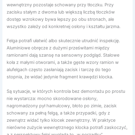
wewnętrzny pozostaje schowany przy tłoczku. Przy
zacisku stałym z dwoma lub większą liczbą tłoczków
dostęp wzrokowy bywa lepszy po obu stronach, ale
wszystko zależy od konkretnej osłony i kształtu jarzma.
Felga potrafi ułatwić albo skutecznie utrudnić inspekcję.
Aluminiowe obręcze z dużymi prześwitami między
ramionami dają szansę na sensowny podgląd. Stalowe
koła z małymi otworami, a także gęste wzory ramion w
alufelgach często zasłaniają zacisk i tarczę do tego
stopnia, że widać jedynie fragment krawędzi klocka.
Są sytuacje, w których kontrola bez demontażu po prostu
nie wystarcza: mocno skorodowane osłony,
nagromadzony pył hamulcowy, błoto po zimie, zacisk
schowany za pełną felgą, a także przypadki, gdy z
zewnątrz widać tylko klocek zewnętrzny. W praktyce
nierówne zużycie wewnętrznego klocka potrafi zaskoczyć,
a z perspektywy felgi wygląda to „w porządku”.