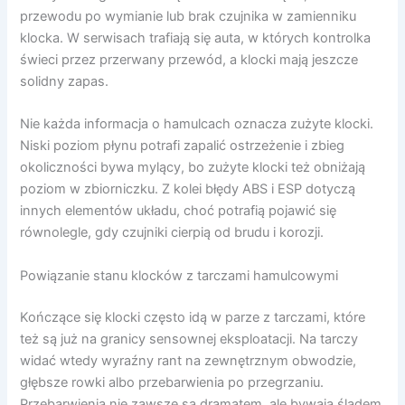
przewodu po wymianie lub brak czujnika w zamienniku
klocka. W serwisach trafiają się auta, w których kontrolka
świeci przez przerwany przewód, a klocki mają jeszcze
solidny zapas.
Nie każda informacja o hamulcach oznacza zużyte klocki.
Niski poziom płynu potrafi zapalić ostrzeżenie i zbieg
okoliczności bywa mylący, bo zużyte klocki też obniżają
poziom w zbiorniczku. Z kolei błędy ABS i ESP dotyczą
innych elementów układu, choć potrafią pojawić się
równolegle, gdy czujniki cierpią od brudu i korozji.
Powiązanie stanu klocków z tarczami hamulcowymi
Kończące się klocki często idą w parze z tarczami, które
też są już na granicy sensownej eksploatacji. Na tarczy
widać wtedy wyraźny rant na zewnętrznym obwodzie,
głębsze rowki albo przebarwienia po przegrzaniu.
Przebarwienia nie zawsze są dramatem, ale bywają śladem