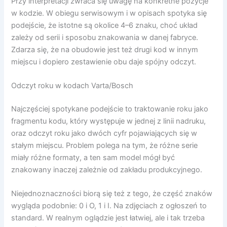
Przy interpretacji zwraca się uwagę na konkretne pozycje
w kodzie. W obiegu serwisowym i w opisach spotyka się
podejście, że istotne są okolice 4–6 znaku, choć układ
zależy od serii i sposobu znakowania w danej fabryce.
Zdarza się, że na obudowie jest też drugi kod w innym
miejscu i dopiero zestawienie obu daje spójny odczyt.
Odczyt roku w kodach Varta/Bosch
Najczęściej spotykane podejście to traktowanie roku jako
fragmentu kodu, który występuje w jednej z linii nadruku,
oraz odczyt roku jako dwóch cyfr pojawiających się w
stałym miejscu. Problem polega na tym, że różne serie
miały różne formaty, a ten sam model mógł być
znakowany inaczej zależnie od zakładu produkcyjnego.
Niejednoznaczności biorą się też z tego, że część znaków
wygląda podobnie: 0 i O, 1 i I. Na zdjęciach z ogłoszeń to
standard. W realnym oglądzie jest łatwiej, ale i tak trzeba