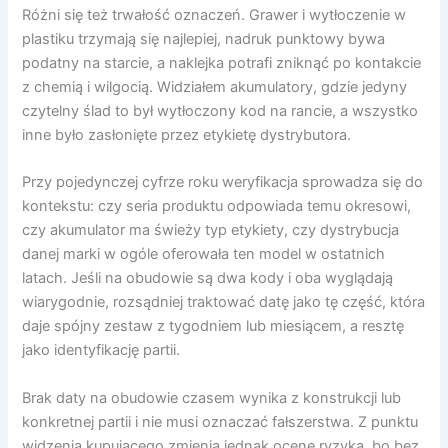
Różni się też trwałość oznaczeń. Grawer i wytłoczenie w
plastiku trzymają się najlepiej, nadruk punktowy bywa
podatny na starcie, a naklejka potrafi zniknąć po kontakcie
z chemią i wilgocią. Widziałem akumulatory, gdzie jedyny
czytelny ślad to był wytłoczony kod na rancie, a wszystko
inne było zasłonięte przez etykietę dystrybutora.
Przy pojedynczej cyfrze roku weryfikacja sprowadza się do
kontekstu: czy seria produktu odpowiada temu okresowi,
czy akumulator ma świeży typ etykiety, czy dystrybucja
danej marki w ogóle oferowała ten model w ostatnich
latach. Jeśli na obudowie są dwa kody i oba wyglądają
wiarygodnie, rozsądniej traktować datę jako tę część, która
daje spójny zestaw z tygodniem lub miesiącem, a resztę
jako identyfikację partii.
Brak daty na obudowie czasem wynika z konstrukcji lub
konkretnej partii i nie musi oznaczać fałszerstwa. Z punktu
widzenia kupującego zmienia jednak ocenę ryzyka, bo bez