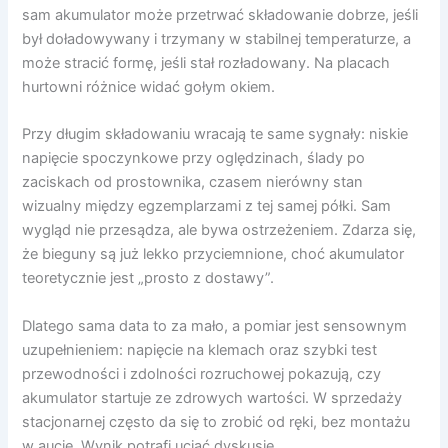
sam akumulator może przetrwać składowanie dobrze, jeśli
był doładowywany i trzymany w stabilnej temperaturze, a
może stracić formę, jeśli stał rozładowany. Na placach
hurtowni różnice widać gołym okiem.
Przy długim składowaniu wracają te same sygnały: niskie
napięcie spoczynkowe przy oględzinach, ślady po
zaciskach od prostownika, czasem nierówny stan
wizualny między egzemplarzami z tej samej półki. Sam
wygląd nie przesądza, ale bywa ostrzeżeniem. Zdarza się,
że bieguny są już lekko przyciemnione, choć akumulator
teoretycznie jest „prosto z dostawy”.
Dlatego sama data to za mało, a pomiar jest sensownym
uzupełnieniem: napięcie na klemach oraz szybki test
przewodności i zdolności rozruchowej pokazują, czy
akumulator startuje ze zdrowych wartości. W sprzedaży
stacjonarnej często da się to zrobić od ręki, bez montażu
w aucie. Wynik potrafi uciąć dyskusję.