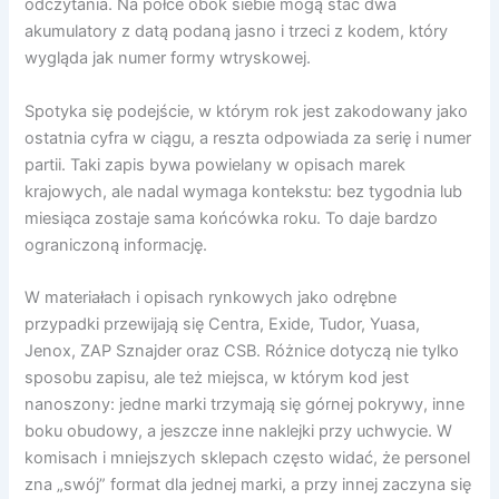
odczytania. Na półce obok siebie mogą stać dwa
akumulatory z datą podaną jasno i trzeci z kodem, który
wygląda jak numer formy wtryskowej.
Spotyka się podejście, w którym rok jest zakodowany jako
ostatnia cyfra w ciągu, a reszta odpowiada za serię i numer
partii. Taki zapis bywa powielany w opisach marek
krajowych, ale nadal wymaga kontekstu: bez tygodnia lub
miesiąca zostaje sama końcówka roku. To daje bardzo
ograniczoną informację.
W materiałach i opisach rynkowych jako odrębne
przypadki przewijają się Centra, Exide, Tudor, Yuasa,
Jenox, ZAP Sznajder oraz CSB. Różnice dotyczą nie tylko
sposobu zapisu, ale też miejsca, w którym kod jest
nanoszony: jedne marki trzymają się górnej pokrywy, inne
boku obudowy, a jeszcze inne naklejki przy uchwycie. W
komisach i mniejszych sklepach często widać, że personel
zna „swój” format dla jednej marki, a przy innej zaczyna się