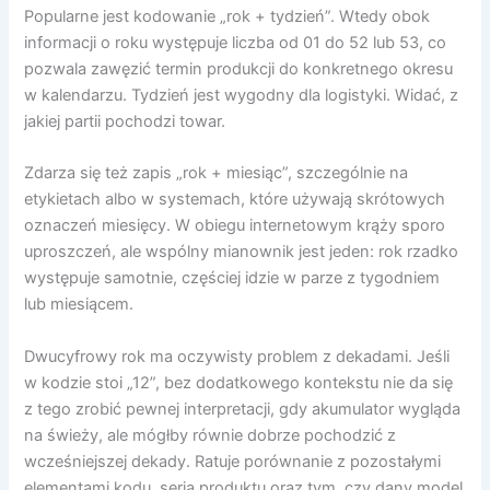
Popularne jest kodowanie „rok + tydzień”. Wtedy obok
informacji o roku występuje liczba od 01 do 52 lub 53, co
pozwala zawęzić termin produkcji do konkretnego okresu
w kalendarzu. Tydzień jest wygodny dla logistyki. Widać, z
jakiej partii pochodzi towar.
Zdarza się też zapis „rok + miesiąc”, szczególnie na
etykietach albo w systemach, które używają skrótowych
oznaczeń miesięcy. W obiegu internetowym krąży sporo
uproszczeń, ale wspólny mianownik jest jeden: rok rzadko
występuje samotnie, częściej idzie w parze z tygodniem
lub miesiącem.
Dwucyfrowy rok ma oczywisty problem z dekadami. Jeśli
w kodzie stoi „12”, bez dodatkowego kontekstu nie da się
z tego zrobić pewnej interpretacji, gdy akumulator wygląda
na świeży, ale mógłby równie dobrze pochodzić z
wcześniejszej dekady. Ratuje porównanie z pozostałymi
elementami kodu, serią produktu oraz tym, czy dany model