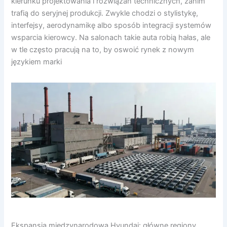
kierunku projektowania i rozwiązań technicznych, zanim
trafią do seryjnej produkcji. Zwykle chodzi o stylistykę,
interfejsy, aerodynamikę albo sposób integracji systemów
wsparcia kierowcy. Na salonach takie auta robią hałas, ale
w tle często pracują na to, by oswoić rynek z nowym
językiem marki
Ekspansja międzynarodowa Hyundai: główne regiony