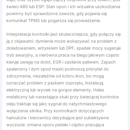
świeci ABS lub ESP. Stan opon i ich wizualne uszkodzenia
powinny być sprawdzone zawsze, gdy pojawia się
komunikat TPMS lub pogarsza się prowadzenie.
Interpretacja kontrolki jest skuteczniejsza, gdy połączy się
ją z objawami: dymienie może wskazywać na problem z
doładowaniem, wtryskiem lub DPF, spadek mocy sugeruje
tryb awaryjny, a nierówna praca na biegu jałowym często
kieruje uwagę na dolot, EGR i zasilanie paliwem. Zapach
spalenizny i dym spod maski podnoszą priorytet do
zatrzymania, niezależnie od koloru ikon, bo mogą
oznaczać problem z paskiem osprzętu, instalacją
elektryczną lub wyciek na gorące elementy. Hałas
metaliczny lub narastające stuki przy świecącej kontrolce
oleju traktuje się jako sygnał do natychmiastowego
wyłączenia silnika. Przy kontrolkach dotyczących
hamulców i kierownicy decydujące jest subiektywne
wyczucie: zmiana oporu pedału i ciężko pracująca