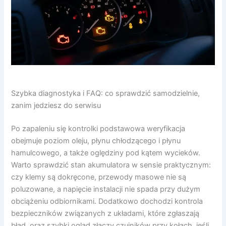
Szybka diagnostyka i FAQ: co sprawdzić samodzielnie,
zanim jedziesz do serwisu
Po zapaleniu się kontrolki podstawowa weryfikacja
obejmuje poziom oleju, płynu chłodzącego i płynu
hamulcowego, a także oględziny pod kątem wycieków.
Warto sprawdzić stan akumulatora w sensie praktycznym:
czy klemy są dokręcone, przewody masowe nie są
poluzowane, a napięcie instalacji nie spada przy dużym
obciążeniu odbiornikami. Dodatkowo dochodzi kontrola
bezpieczników związanych z układami, które zgłaszają
błąd, oraz szybki ogląd złączy czujników przy kołach, jeśli