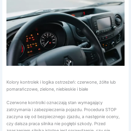
Kolory kontrolek i logika ostrzeżeń: czerwone, żółte lub
pomarańczowe, zielone, niebieskie i białe
Czerwone kontrolki oznaczają stan wymagający
zatrzymania i zabezpieczenia pojazdu. Procedura STOP
zaczyna się od bezpiecznego zjazdu, a następnie oceny,
czy dalsza praca silnika nie pogłębi szkody. Przed
zgaszeniem silnika istotne jest sprawdzenie, czy nie