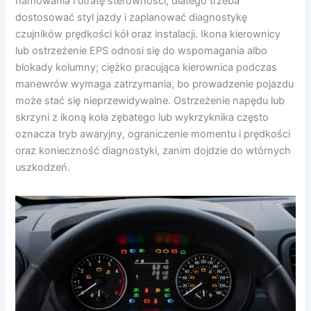
hamowania i utratę sterowności, dlatego trzeba
dostosować styl jazdy i zaplanować diagnostykę
czujników prędkości kół oraz instalacji. Ikona kierownicy
lub ostrzeżenie EPS odnosi się do wspomagania albo
blokady kolumny; ciężko pracująca kierownica podczas
manewrów wymaga zatrzymania, bo prowadzenie pojazdu
może stać się nieprzewidywalne. Ostrzeżenie napędu lub
skrzyni z ikoną koła zębatego lub wykrzyknika często
oznacza tryb awaryjny, ograniczenie momentu i prędkości
oraz konieczność diagnostyki, zanim dojdzie do wtórnych
uszkodzeń.