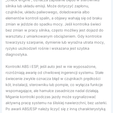
„check engine”, oznacza zapisanie błędu w sterowniku
silnika lub układu emisji. Może dotyczyć zapłonu,
czujników, układu paliwowego, doładowania albo
elementów kontroli spalin, a objawy wahają się od braku
zmian w jeździe do spadku mocy. Jeśli kontrolka świeci
bez zmian w pracy silnika, często możliwy jest dojazd do
warsztatu z umiarkowanym obciążeniem. Gdy kontrolce
towarzyszy szarpanie, dymienie lub wyraźna utrata mocy,
ryzyko uszkodzeń rośnie i wskazana jest szybka
diagnostyka.
Kontrolki ABS i ESP, jeśli auto jest w nie wyposażone,
rozróżniają awarię od chwilowej ingerencji systemu. Stałe
świecenie zwykle oznacza błąd w czujnikach prędkości
kół, instalacji, sterowniku lub pompie, co wyłącza funkcje
wspomagające, ale hamulce zasadnicze nadal działają.
Miganie kontrolki podczas jazdy może sygnalizować
aktywną pracę systemu na śliskiej nawierzchni, bez usterki.
Po awarii ABS/ESP należy liczyć się z inną charakterystyką