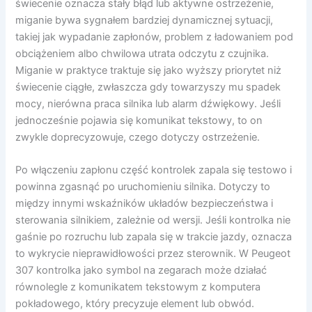
świecenie oznacza stały błąd lub aktywne ostrzeżenie,
miganie bywa sygnałem bardziej dynamicznej sytuacji,
takiej jak wypadanie zapłonów, problem z ładowaniem pod
obciążeniem albo chwilowa utrata odczytu z czujnika.
Miganie w praktyce traktuje się jako wyższy priorytet niż
świecenie ciągłe, zwłaszcza gdy towarzyszy mu spadek
mocy, nierówna praca silnika lub alarm dźwiękowy. Jeśli
jednocześnie pojawia się komunikat tekstowy, to on
zwykle doprecyzowuje, czego dotyczy ostrzeżenie.
Po włączeniu zapłonu część kontrolek zapala się testowo i
powinna zgasnąć po uruchomieniu silnika. Dotyczy to
między innymi wskaźników układów bezpieczeństwa i
sterowania silnikiem, zależnie od wersji. Jeśli kontrolka nie
gaśnie po rozruchu lub zapala się w trakcie jazdy, oznacza
to wykrycie nieprawidłowości przez sterownik. W Peugeot
307 kontrolka jako symbol na zegarach może działać
równolegle z komunikatem tekstowym z komputera
pokładowego, który precyzuje element lub obwód.