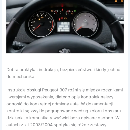
Dobra praktyka: instrukcja, bezpieczeństwo i kiedy jechać
do mechanika
Instrukcja obsługi Peugeot 307 różni się między rocznikami
i wersjami wyposażenia, dlatego opis kontrolek należy
odnosić do konkretnej odmiany auta. W dokumentacji
kontrolki są zwykle pogrupowane według koloru i obszaru
działania, a komunikaty wyświetlacza opisane osobno. W
autach z lat 2003/2004 spotyka się różne zestawy