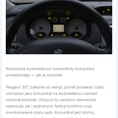
Wskazania wyświetlacza i komunikaty komputera
pokładowego — jak je rozumieć
Peugeot 307, zależnie od wersji, potrafi podawać część
ostrzeżeń jako komunikat na wyświetlaczu zamiast
osobnej kontrolki. Dotyczy to zarówno elementów
nadwozia, jak i wybranych funkcji komfortu oraz
monitorowania stanu auta. Komunikat jest istotny,