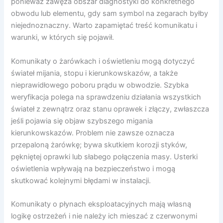
ponieważ zawęża obszar diagnostyki do konkretnego
obwodu lub elementu, gdy sam symbol na zegarach byłby
niejednoznaczny. Warto zapamiętać treść komunikatu i
warunki, w których się pojawił.
Komunikaty o żarówkach i oświetleniu mogą dotyczyć
świateł mijania, stopu i kierunkowskazów, a także
nieprawidłowego poboru prądu w obwodzie. Szybka
weryfikacja polega na sprawdzeniu działania wszystkich
świateł z zewnątrz oraz stanu oprawek i złączy, zwłaszcza
jeśli pojawia się objaw szybszego migania
kierunkowskazów. Problem nie zawsze oznacza
przepaloną żarówkę; bywa skutkiem korozji styków,
pękniętej oprawki lub słabego połączenia masy. Usterki
oświetlenia wpływają na bezpieczeństwo i mogą
skutkować kolejnymi błędami w instalacji.
Komunikaty o płynach eksploatacyjnych mają własną
logikę ostrzeżeń i nie należy ich mieszać z czerwonymi