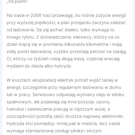
„na pusto”.
Na trasie e-2008 traci przewagę, bo rośnie zużycie energii
przy wyższej prędkości, a plan przejazdu zaczyna zależeć
od ładowania. Da się jechać daleko, tylko wymaga to
innego rytmu. Z doświadczenia: kierowcy, którzy na co
dzień kręcą się w promieniu kilkunastu kilometrów i mają
stały punkt ładowania, szybko przestają patrzeć na zasięg.
Ci, którzy co tydzień robią długą trasę, częściej wracają
myślami do diesla albo hybrydy.
W kosztach eksploatacji elektryk potrafi wyjść taniej w
energii, szczególnie przy regularnym ładowaniu w domu
lub w pracy. Serwisowo odpadają wymiany oleju w silniku
spalinowym, ale pojawiają się inne pozycje: opony,
hamulce i zawieszenie pracują w cięższym aucie, a
oszczędności potrafią zjeść droższe naprawy elektroniki.
Hybryda stoi pomiędzy: mniej pali w mieście, lecz nadal
wymaga standardowej obsługi silnika i skrzyni.