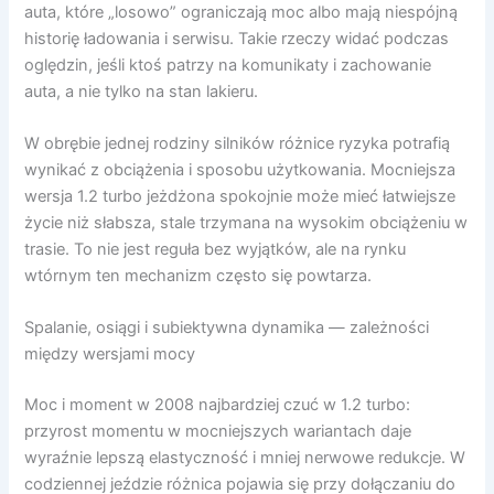
auta, które „losowo” ograniczają moc albo mają niespójną
historię ładowania i serwisu. Takie rzeczy widać podczas
oględzin, jeśli ktoś patrzy na komunikaty i zachowanie
auta, a nie tylko na stan lakieru.
W obrębie jednej rodziny silników różnice ryzyka potrafią
wynikać z obciążenia i sposobu użytkowania. Mocniejsza
wersja 1.2 turbo jeżdżona spokojnie może mieć łatwiejsze
życie niż słabsza, stale trzymana na wysokim obciążeniu w
trasie. To nie jest reguła bez wyjątków, ale na rynku
wtórnym ten mechanizm często się powtarza.
Spalanie, osiągi i subiektywna dynamika — zależności
między wersjami mocy
Moc i moment w 2008 najbardziej czuć w 1.2 turbo:
przyrost momentu w mocniejszych wariantach daje
wyraźnie lepszą elastyczność i mniej nerwowe redukcje. W
codziennej jeździe różnica pojawia się przy dołączaniu do