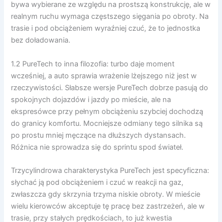
bywa wybierane ze względu na prostszą konstrukcję, ale w
realnym ruchu wymaga częstszego sięgania po obroty. Na
trasie i pod obciążeniem wyraźniej czuć, że to jednostka
bez doładowania.
1.2 PureTech to inna filozofia: turbo daje moment
wcześniej, a auto sprawia wrażenie lżejszego niż jest w
rzeczywistości. Słabsze wersje PureTech dobrze pasują do
spokojnych dojazdów i jazdy po mieście, ale na
ekspresówce przy pełnym obciążeniu szybciej dochodzą
do granicy komfortu. Mocniejsze odmiany tego silnika są
po prostu mniej męczące na dłuższych dystansach.
Różnica nie sprowadza się do sprintu spod świateł.
Trzycylindrowa charakterystyka PureTech jest specyficzna:
słychać ją pod obciążeniem i czuć w reakcji na gaz,
zwłaszcza gdy skrzynia trzyma niskie obroty. W mieście
wielu kierowców akceptuje tę pracę bez zastrzeżeń, ale w
trasie, przy stałych prędkościach, to już kwestia