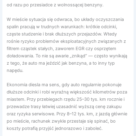
od razu po przesiadce z wolnossącej benzyny.
W mieście sytuacja się odwraca, bo układy oczyszczania
spalin pracują w trudnych warunkach: krótkie odcinki,
częste studzenie i brak dłuższych przejazdów. Wtedy
rośnie ryzyko problemów eksploatacyjnych związanych z
filtrem cząstek stałych, zaworem EGR czy osprzętem
doładowania. To nie są awarie „znikąd” — często wynikają
z tego, że auto ma jeździć jak benzyna, a to inny typ
napędu.
Ekonomia diesla ma sens, gdy auto regularnie pokonuje
dłuższe odcinki i robi wyraźną większość kilometrów poza
miastem. Przy przebiegach rzędu 25–30 tys. km rocznie i
przewadze trasy łatwiej uzasadnić wyższą cenę zakupu
oraz ryzyka serwisowe. Przy 8–12 tys. km, z jazdą głównie
po mieście, rachunek zwykle przestaje się spinać, bo
koszty potrafią przyjść jednorazowo i zaboleć.