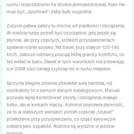
ruchu i wyprzedzaniu na drodze jednojezdniowej. Auto nie
musi być „sportowe”, żeby było wygodne.
Zużycie paliwa zależy tu mocno od prędkości i obciążenia.
W mieście turbo potrafi być oszczędne, gdy jedzie się
płynnie, ale przy częstych, krótkich przyspieszeniach
spalanie rośnie szybko. Na trasie, przy stałych 120–140
km/h, słabsze odmiany pracują bliżej granicy komfortu, co
też widać w baku. Diesel w tych warunkach ma przewagę,
a e-2008 traci zasięg szybciej niż w ruchu miejskim.
Skrzynia biegów zmienia charakter auta bardziej, niż
wynikałoby to z samych danych katalogowych. Manual
pozwala lepiej kontrolować obroty i obciążenie małego
turbo, ale w korkach męczy. Automat poprawia płynność,
za to w słabszych wersjach potrafi częściej „szukać”
przełożenia przy przyspieszaniu, co część kierowców
odbiera jako ospałość. Różnice są wyraźne w jeździe
próbnej.