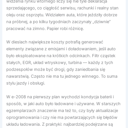
widzenia rynku wtórnego liczy się nie tyle deklaracja
sprzedającego, co ciągłość serwisu, rachunki i realny stan
oleju oraz osprzętu. Widziałem auta, które jeździły dobrze
na próbnej, a po kilku tygodniach zaczynały „dziwnie”
pracować na zimno. Papier robi różnicę.
W dieslach największe koszty potrafią generować
elementy związane z emisjami i doładowaniem, jeśli auto
było eksploatowane na krótkich odcinkach. Filtr cząstek
stałych, EGR, układ wtryskowy, turbina — każdy z tych
podzespołów może być drogi, gdy zaniedbania się
nawarstwią. Często nie ma tu jednego winnego. To suma
stylu jazdy i obsługi.
W e-2008 na pierwszy plan wychodzi kondycja baterii i
sposób, w jaki auto było ładowane i używane. W starszych
egzemplarzach znaczenie ma też to, czy były aktualizacje
oprogramowania i czy nie ma powtarzających się błędów
układu ładowania. Z praktyki: najbardziej podejrzane są