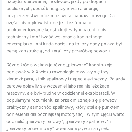
napędu, sterowanie, możliwość jazdy po drogach
publicznych, sposób magazynowania energii,
bezpieczeństwo oraz możliwość napraw i obsługi. Dla
części historyków istotne jest też formalne
udokumentowanie konstrukcji, w tym patent, opis
techniczny i możliwość wskazania konkretnego
egzemplarza. Inni kładą nacisk na to, czy dany pojazd był
pełną konstrukcją „od zera”, czy przeróbką powozu.
Różne źródła wskazują różne „pierwsze” konstrukcje,
ponieważ w XIX wieku równolegle rozwijały się trzy
kierunki: para, silnik spalinowy i napęd elektryczny. Pojazdy
parowe pojawiły się wcześniej jako realnie jeżdżące
maszyny, ale były trudne w codziennej eksploatacji. W
popularnym rozumieniu za przełom uznaje się pierwszy
praktyczny samochód spalinowy, który stał się punktem
odniesienia dla późniejszej motoryzacji. W tym ujęciu warto
oddzielić „pierwszy parowy”, „pierwszy spalinowy” i
„pierwszy przełomowy” w sensie wpływu na rynek.