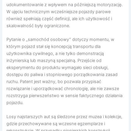
udokumentowanie z wpływem na późniejszą motoryzację.
W ujęciu technicznym wcześniejsze pojazdy parowe
również spełniają część definicji, ale ich użytkowość i
skalowalność były ograniczone.
Pytanie o „samochód osobowy” dotyczy momentu, w
którym pojazd stał się koncepcją transportu dla
użytkownika cywilnego, a nie tylko demonstracją
inżynierską lub maszyną specjalną. Przejście od
eksperymentu do produktu wymagało sieci obsługi,
dostępu do paliwa i stopniowego porządkowania zasad
ruchu. Patent jest ważny, bo pozwala przypisać
rozwiązanie i uporządkować chronologię, ale nie zawsze
rozstrzyga pierwszeństwo w sensie faktycznego działania
pojazdu.
Losy najstarszych aut są śledzone przez muzea i kolekcje,
gdzie przechowywane są wczesne egzemplarze i
rekonstrukcje. W przypadku pionierskich konstrukcji