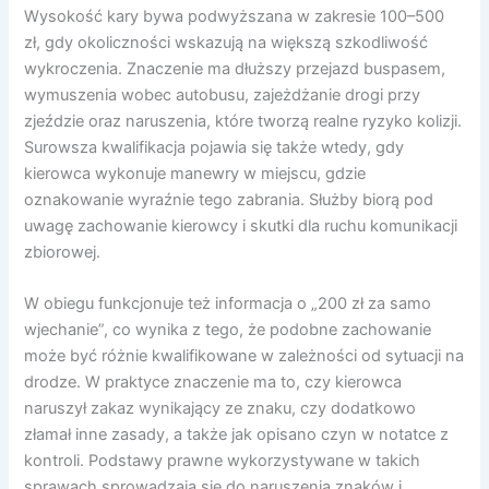
Wysokość kary bywa podwyższana w zakresie 100–500
zł, gdy okoliczności wskazują na większą szkodliwość
wykroczenia. Znaczenie ma dłuższy przejazd buspasem,
wymuszenia wobec autobusu, zajeżdżanie drogi przy
zjeździe oraz naruszenia, które tworzą realne ryzyko kolizji.
Surowsza kwalifikacja pojawia się także wtedy, gdy
kierowca wykonuje manewry w miejscu, gdzie
oznakowanie wyraźnie tego zabrania. Służby biorą pod
uwagę zachowanie kierowcy i skutki dla ruchu komunikacji
zbiorowej.
W obiegu funkcjonuje też informacja o „200 zł za samo
wjechanie”, co wynika z tego, że podobne zachowanie
może być różnie kwalifikowane w zależności od sytuacji na
drodze. W praktyce znaczenie ma to, czy kierowca
naruszył zakaz wynikający ze znaku, czy dodatkowo
złamał inne zasady, a także jak opisano czyn w notatce z
kontroli. Podstawy prawne wykorzystywane w takich
sprawach sprowadzają się do naruszenia znaków i