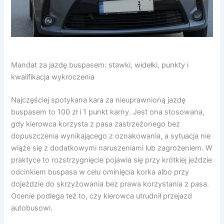
Mandat za jazdę buspasem: stawki, widełki, punkty i
kwalifikacja wykroczenia
Najczęściej spotykana kara za nieuprawnioną jazdę
buspasem to 100 zł i 1 punkt karny. Jest ona stosowana,
gdy kierowca korzysta z pasa zastrzeżonego bez
dopuszczenia wynikającego z oznakowania, a sytuacja nie
wiąże się z dodatkowymi naruszeniami lub zagrożeniem. W
praktyce to rozstrzygnięcie pojawia się przy krótkiej jeździe
odcinkiem buspasa w celu ominięcia korka albo przy
dojeździe do skrzyżowania bez prawa korzystania z pasa.
Ocenie podlega też to, czy kierowca utrudnił przejazd
autobusowi.