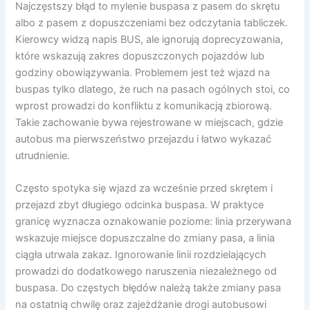
Najczęstszy błąd to mylenie buspasa z pasem do skrętu
albo z pasem z dopuszczeniami bez odczytania tabliczek.
Kierowcy widzą napis BUS, ale ignorują doprecyzowania,
które wskazują zakres dopuszczonych pojazdów lub
godziny obowiązywania. Problemem jest też wjazd na
buspas tylko dlatego, że ruch na pasach ogólnych stoi, co
wprost prowadzi do konfliktu z komunikacją zbiorową.
Takie zachowanie bywa rejestrowane w miejscach, gdzie
autobus ma pierwszeństwo przejazdu i łatwo wykazać
utrudnienie.
Często spotyka się wjazd za wcześnie przed skrętem i
przejazd zbyt długiego odcinka buspasa. W praktyce
granicę wyznacza oznakowanie poziome: linia przerywana
wskazuje miejsce dopuszczalne do zmiany pasa, a linia
ciągła utrwala zakaz. Ignorowanie linii rozdzielających
prowadzi do dodatkowego naruszenia niezależnego od
buspasa. Do częstych błędów należą także zmiany pasa
na ostatnią chwilę oraz zajeżdżanie drogi autobusowi