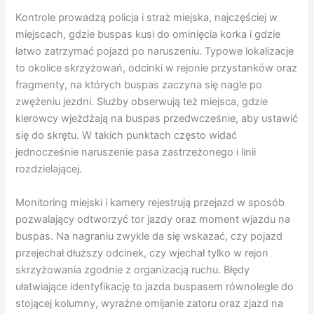
Kontrole prowadzą policja i straż miejska, najczęściej w
miejscach, gdzie buspas kusi do ominięcia korka i gdzie
łatwo zatrzymać pojazd po naruszeniu. Typowe lokalizacje
to okolice skrzyżowań, odcinki w rejonie przystanków oraz
fragmenty, na których buspas zaczyna się nagle po
zwężeniu jezdni. Służby obserwują też miejsca, gdzie
kierowcy wjeżdżają na buspas przedwcześnie, aby ustawić
się do skrętu. W takich punktach często widać
jednocześnie naruszenie pasa zastrzeżonego i linii
rozdzielającej.
Monitoring miejski i kamery rejestrują przejazd w sposób
pozwalający odtworzyć tor jazdy oraz moment wjazdu na
buspas. Na nagraniu zwykle da się wskazać, czy pojazd
przejechał dłuższy odcinek, czy wjechał tylko w rejon
skrzyżowania zgodnie z organizacją ruchu. Błędy
ułatwiające identyfikację to jazda buspasem równolegle do
stojącej kolumny, wyraźne omijanie zatoru oraz zjazd na