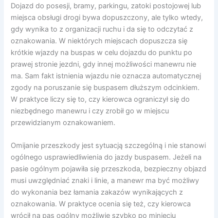
Dojazd do posesji, bramy, parkingu, zatoki postojowej lub
miejsca obsługi drogi bywa dopuszczony, ale tylko wtedy,
gdy wynika to z organizacji ruchu i da się to odczytać z
oznakowania. W niektórych miejscach dopuszcza się
krótkie wjazdy na buspas w celu dojazdu do punktu po
prawej stronie jezdni, gdy innej możliwości manewru nie
ma. Sam fakt istnienia wjazdu nie oznacza automatycznej
zgody na poruszanie się buspasem dłuższym odcinkiem.
W praktyce liczy się to, czy kierowca ograniczył się do
niezbędnego manewru i czy zrobił go w miejscu
przewidzianym oznakowaniem.
Omijanie przeszkody jest sytuacją szczególną i nie stanowi
ogólnego usprawiedliwienia do jazdy buspasem. Jeżeli na
pasie ogólnym pojawiła się przeszkoda, bezpieczny objazd
musi uwzględniać znaki i linie, a manewr ma być możliwy
do wykonania bez łamania zakazów wynikających z
oznakowania. W praktyce ocenia się też, czy kierowca
wrócił na pas ogólny możliwie szybko po minięciu