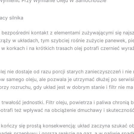
y Wymienić Przy Wymianie Oleju W Samochodzie
acy silnika
ą bezpośredni kontakt z elementami zużywającymi się najszyb
krąży w układach, tym szybciej rośnie zużycie panewek, pi
w korkach i na krótkich trasach olej potrafi czernieć wyraźn
ej nie dostaje od razu porcji starych zanieczyszczeń i n
ów samego oleju, ale pozwala je utrzymać dłużej po serwis
ka przy rozruchu, gdy układ jest w dobrym stanie i filtr nie
rwałość jednostki. Filtr oleju, powietrza i paliwa chronią b
potrafi też wpływać na obciążenie dmuchawy i skuteczność
 kończy się prostą konsekwencją: układ zaczyna szukać ob
padek przepływu i gorszą reakcję na gaz, a w paliwie spadk