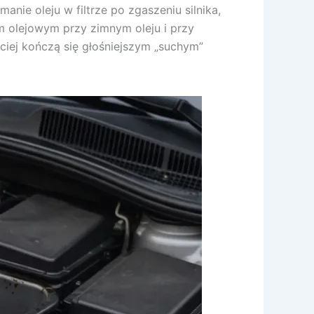
nie oleju w filtrze po zgaszeniu silnika,
m olejowym przy zimnym oleju i przy
ściej kończą się głośniejszym „suchym”