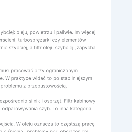
ciej: oleju, powietrzu i paliwie. Im więcej
erścieni, turbosprężarki czy elementów
ie szybciej, a filtr oleju szybciej „zapycha
ie musi pracować przy ograniczonym
ie. W praktyce widać to po stabilniejszym
 ma problemu z przepustowością.
ezpośrednio silnik i osprzęt. Filtr kabinowy
 odparowywania szyb. To inna kategoria.
ejścia. W oleju oznacza to częstszą pracę
i ciśnienia i problemy pod obciążeniem.