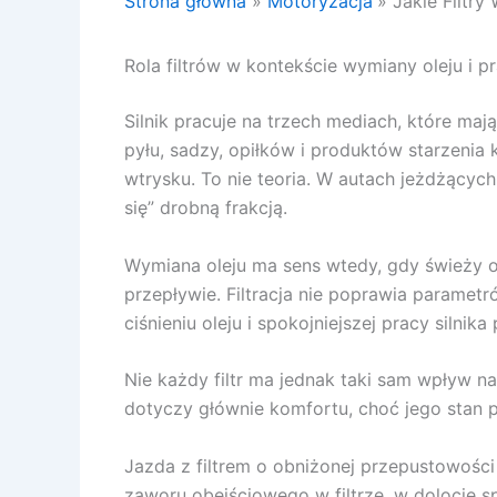
Strona główna
Motoryzacja
Jakie Filtr
Rola filtrów w kontekście wymiany oleju i pr
Silnik pracuje na trzech mediach, które maj
pyłu, sadzy, opiłków i produktów starzenia 
wtrysku. To nie teoria. W autach jeżdżących 
się” drobną frakcją.
Wymiana oleju ma sens wtedy, gdy świeży ol
przepływie. Filtracja nie poprawia parametr
ciśnieniu oleju i spokojniejszej pracy silni
Nie każdy filtr ma jednak taki sam wpływ na t
dotyczy głównie komfortu, choć jego stan 
Jazda z filtrem o obniżonej przepustowości
zaworu obejściowego w filtrze, w dolocie s