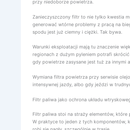
przy niedoborze powietrza.
Zanieczyszczony filtr to nie tylko kwestia m
generować wtórne problemy z pracą na biegu
spodu jest już ciemny i ciężki. Tak bywa.
Warunki eksploatacji mają tu znaczenie wię
regionach z dużym pyleniem potrafi skrócić 
gdy powietrze zasysane jest tuż za innymi 
Wymiana filtra powietrza przy serwisie ol
intensywnej jazdy, albo gdy jeździ w trudny
Filtr paliwa jako ochrona układu wtryskow
Filtr paliwa stoi na straży elementów, któr
W praktyce to jeden z tych komponentów, k
robi się nagły, szczególnie w trasie.