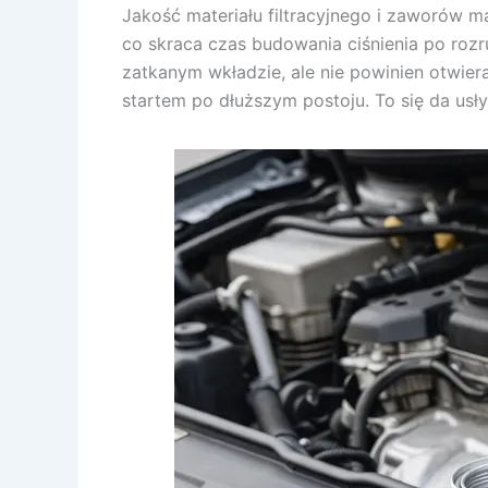
Jakość materiału filtracyjnego i zaworów m
co skraca czas budowania ciśnienia po rozr
zatkanym wkładzie, ale nie powinien otwiera
startem po dłuższym postoju. To się da usły