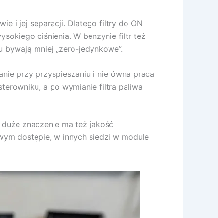
e i jej separacji. Dlatego filtry do ON
sokiego ciśnienia. W benzynie filtr też
u bywają mniej „zero-jedynkowe”.
panie przy przyspieszaniu i nierówna praca
rowniku, a po wymianie filtra paliwa
a duże znaczenie ma też jakość
twym dostępie, w innych siedzi w module