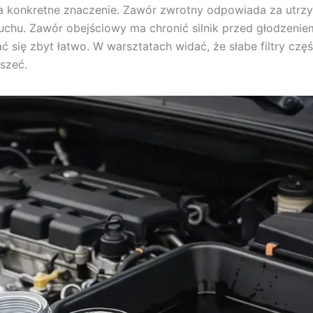
a konkretne znaczenie. Zawór zwrotny odpowiada za utrzyma
uchu. Zawór obejściowy ma chronić silnik przed głodzenie
ć się zbyt łatwo. W warsztatach widać, że słabe filtry czę
szeć.