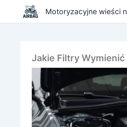
Przejdź
Motoryzacyjne wieści ni
do
treści
Jakie Filtry Wymieni