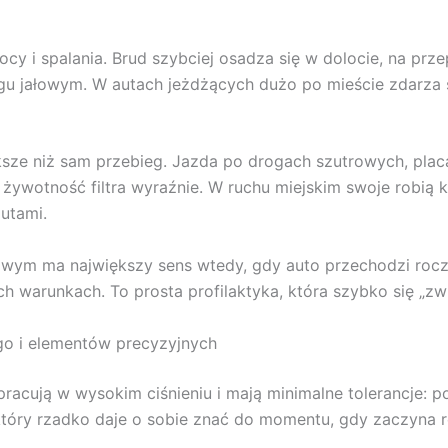
ocy i spalania. Brud szybciej osadza się w dolocie, na prze
 jałowym. W autach jeżdżących dużo po mieście zdarza się
ksze niż sam przebieg. Jazda po drogach szutrowych, plac
żywotność filtra wyraźnie. W ruchu miejskim swoje robią ko
autami.
ejowym ma największy sens wtedy, gdy auto przechodzi roc
ch warunkach. To prosta profilaktyka, która szybko się „zw
ego i elementów precyzyjnych
e pracują w wysokim ciśnieniu i mają minimalne tolerancje:
tóry rzadko daje o sobie znać do momentu, gdy zaczyna r