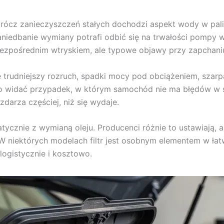
oprócz zanieczyszczeń stałych dochodzi aspekt wody w paliwi
niedbanie wymiany potrafi odbić się na trwałości pompy wy
bezpośrednim wtryskiem, ale typowe objawy przy zapchani
się trudniejszy rozruch, spadki mocy pod obciążeniem, szar
 widać przypadek, w którym samochód nie ma błędów w ste
zdarza częściej, niż się wydaje.
tycznie z wymianą oleju. Producenci różnie to ustawiają, 
 W niektórych modelach filtr jest osobnym elementem w ła
logistycznie i kosztowo.