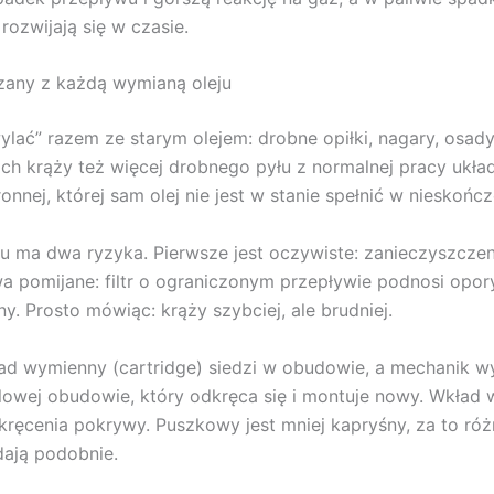
 rozwijają się w czasie.
ązany z każdą wymianą oleju
„wylać” razem ze starym olejem: drobne opiłki, nagary, osa
ach krąży też więcej drobnego pyłu z normalnej pracy ukł
hronnej, której sam olej nie jest w stanie spełnić w nieskońc
ju ma dwa ryzyka. Pierwsze jest oczywiste: zanieczyszczeni
wa pomijane: filtr o ograniczonym przepływie podnosi opory
ny. Prosto mówiąc: krąży szybciej, ale brudniej.
d wymienny (cartridge) siedzi w obudowie, a mechanik wymi
lowej obudowie, który odkręca się i montuje nowy. Wkład 
kręcenia pokrywy. Puszkowy jest mniej kapryśny, za to ró
dają podobnie.