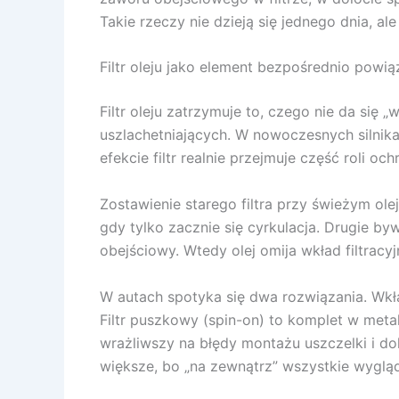
Takie rzeczy nie dzieją się jednego dnia, ale
Filtr oleju jako element bezpośrednio powi
Filtr oleju zatrzymuje to, czego nie da się 
uszlachetniających. W nowoczesnych silnik
efekcie filtr realnie przejmuje część roli oc
Zostawienie starego filtra przy świeżym ole
gdy tylko zacznie się cyrkulacja. Drugie by
obejściowy. Wtedy olej omija wkład filtracyj
W autach spotyka się dwa rozwiązania. Wkła
Filtr puszkowy (spin-on) to komplet w meta
wrażliwszy na błędy montażu uszczelki i do
większe, bo „na zewnątrz” wszystkie wyglą