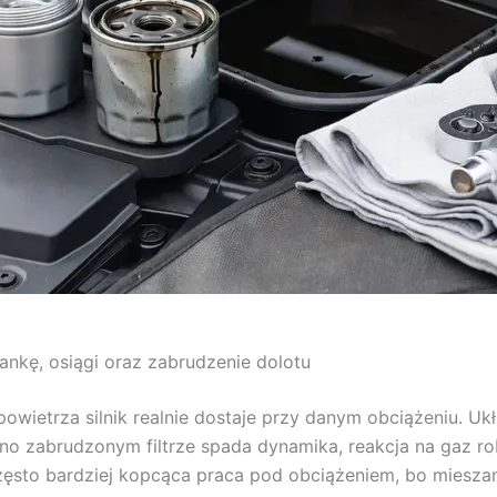
zankę, osiągi oraz zabrudzenie dolotu
 powietrza silnik realnie dostaje przy danym obciążeniu. U
o zabrudzonym filtrze spada dynamika, reakcja na gaz rob
ęsto bardziej kopcąca praca pod obciążeniem, bo mieszank