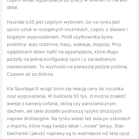
detal.
Hyundai ix35 jest częstym wyborem, bo na rynku jest
sporo sztuk w rozsądnych rocznikach, często z dieslem i
bogatym wyposażeniem. Profil użytkownika bywa
podobny: auto rodzinne, trasy, wakacje, dojazdy. Przy
oględzinach łatwo trafić na egzemplarze, które długo
jeździły na jednej konfiguracji opon i z zaniedbanym
zawieszeniem. To wychodzi na pierwszej jeździe próbnej.
Czasem aż za dobrze.
Kia Sportage III wciąż broni się relacją ceny do rocznika
oraz wyposażenia. W budżecie 50 tys. zł można znaleźć
wersje z kamerą cofania, skórą czy panoramicznym
dachem, ale takie dodatki podnoszą ryzyko droższych
napraw drobiazgów. Na rynku widać też auta po szkodach
z importu, które mają świeży lakier i „nowe” lampy. Stan
blacharski i jakość naprawy są tu ważniejsze niż lista opcji.