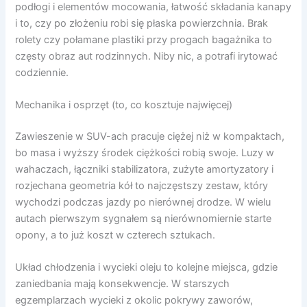
podłogi i elementów mocowania, łatwość składania kanapy
i to, czy po złożeniu robi się płaska powierzchnia. Brak
rolety czy połamane plastiki przy progach bagażnika to
częsty obraz aut rodzinnych. Niby nic, a potrafi irytować
codziennie.
Mechanika i osprzęt (to, co kosztuje najwięcej)
Zawieszenie w SUV-ach pracuje ciężej niż w kompaktach,
bo masa i wyższy środek ciężkości robią swoje. Luzy w
wahaczach, łączniki stabilizatora, zużyte amortyzatory i
rozjechana geometria kół to najczęstszy zestaw, który
wychodzi podczas jazdy po nierównej drodze. W wielu
autach pierwszym sygnałem są nierównomiernie starte
opony, a to już koszt w czterech sztukach.
Układ chłodzenia i wycieki oleju to kolejne miejsca, gdzie
zaniedbania mają konsekwencje. W starszych
egzemplarzach wycieki z okolic pokrywy zaworów,