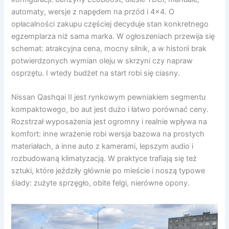
automaty, wersje z napędem na przód i 4×4. O
opłacalności zakupu częściej decyduje stan konkretnego
egzemplarza niż sama marka. W ogłoszeniach przewija się
schemat: atrakcyjna cena, mocny silnik, a w historii brak
potwierdzonych wymian oleju w skrzyni czy napraw
osprzętu. I wtedy budżet na start robi się ciasny.
Nissan Qashqai II jest rynkowym pewniakiem segmentu
kompaktowego, bo aut jest dużo i łatwo porównać ceny.
Rozstrzał wyposażenia jest ogromny i realnie wpływa na
komfort: inne wrażenie robi wersja bazowa na prostych
materiałach, a inne auto z kamerami, lepszym audio i
rozbudowaną klimatyzacją. W praktyce trafiają się też
sztuki, które jeździły głównie po mieście i noszą typowe
ślady: zużyte sprzęgło, obite felgi, nierówne opony.