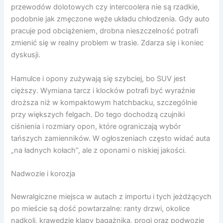
przewodów dolotowych czy intercoolera nie są rzadkie,
podobnie jak zmęczone węże układu chłodzenia. Gdy auto
pracuje pod obciążeniem, drobna nieszczelność potrafi
zmienić się w realny problem w trasie. Zdarza się i koniec
dyskusji.
Hamulce i opony zużywają się szybciej, bo SUV jest
cięższy. Wymiana tarcz i klocków potrafi być wyraźnie
droższa niż w kompaktowym hatchbacku, szczególnie
przy większych felgach. Do tego dochodzą czujniki
ciśnienia i rozmiary opon, które ograniczają wybór
tańszych zamienników. W ogłoszeniach często widać auta
„na ładnych kołach”, ale z oponami o niskiej jakości.
Nadwozie i korozja
Newralgiczne miejsca w autach z importu i tych jeżdżących
po mieście są dość powtarzalne: ranty drzwi, okolice
nadkoli, krawędzie klapy bagażnika, progi oraz podwozie