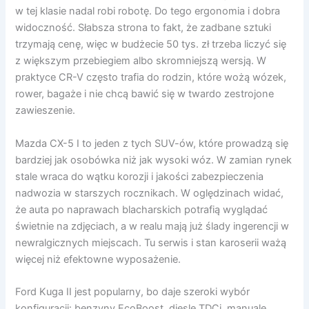
w tej klasie nadal robi robotę. Do tego ergonomia i dobra
widoczność. Słabsza strona to fakt, że zadbane sztuki
trzymają cenę, więc w budżecie 50 tys. zł trzeba liczyć się
z większym przebiegiem albo skromniejszą wersją. W
praktyce CR-V często trafia do rodzin, które wożą wózek,
rower, bagaże i nie chcą bawić się w twardo zestrojone
zawieszenie.
Mazda CX-5 I to jeden z tych SUV-ów, które prowadzą się
bardziej jak osobówka niż jak wysoki wóz. W zamian rynek
stale wraca do wątku korozji i jakości zabezpieczenia
nadwozia w starszych rocznikach. W oględzinach widać,
że auta po naprawach blacharskich potrafią wyglądać
świetnie na zdjęciach, a w realu mają już ślady ingerencji w
newralgicznych miejscach. Tu serwis i stan karoserii ważą
więcej niż efektowne wyposażenie.
Ford Kuga II jest popularny, bo daje szeroki wybór
konfiguracji: benzyny EcoBoost, diesle TDCi, manuale,