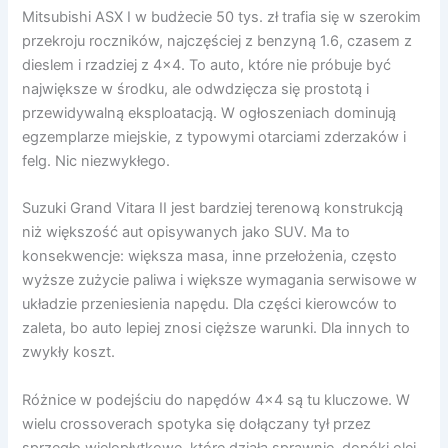
Mitsubishi ASX I w budżecie 50 tys. zł trafia się w szerokim
przekroju roczników, najczęściej z benzyną 1.6, czasem z
dieslem i rzadziej z 4×4. To auto, które nie próbuje być
największe w środku, ale odwdzięcza się prostotą i
przewidywalną eksploatacją. W ogłoszeniach dominują
egzemplarze miejskie, z typowymi otarciami zderzaków i
felg. Nic niezwykłego.
Suzuki Grand Vitara II jest bardziej terenową konstrukcją
niż większość aut opisywanych jako SUV. Ma to
konsekwencje: większa masa, inne przełożenia, często
wyższe zużycie paliwa i większe wymagania serwisowe w
układzie przeniesienia napędu. Dla części kierowców to
zaleta, bo auto lepiej znosi cięższe warunki. Dla innych to
zwykły koszt.
Różnice w podejściu do napędów 4×4 są tu kluczowe. W
wielu crossoverach spotyka się dołączany tył przez
sprzęgło wielopłytkowe, które działa sprawnie, dopóki olej