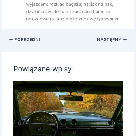
wyjazdem: rozkład bagażu, nacisk na hak,
działanie świateł, stan zaczepu i hamulca
najazdowego oraz brak oznak wężykowania.
POPRZEDNI
NASTĘPNY
Powiązane wpisy