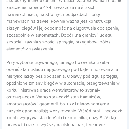
skutecznym chłodzeniem. W takich zastosowaniach rośnie
znaczenie napędu 4×4, zwłaszcza na śliskich
nawierzchniach, na stromych podjazdach i przy
manewrach na trawie. Równie ważna jest konstrukcja
skrzyni biegów i jej odporność na długotrwałe obciążenie,
szczególnie w automatach. Dobór „na granicy” uciągu
szybciej ujawnia słabości sprzęgła, przegubów, półosi i
elementów zawieszenia.
Przy wyborze używanego, taniego holownika trzeba
ocenić stan układu napędowego pod kątem holowania, a
nie tylko jazdy bez obciążenia. Objawy poślizgu sprzęgła,
opóźnione zmiany biegów w automacie, przegrzewanie w
korku i nierówna praca wentylatorów to sygnały
ostrzegawcze. Warto sprawdzić stan hamulców,
amortyzatorów i geometrii, bo luzy i nierównomierne
zużycie opon nasilają wężykowanie. Wśród profili nadwozi:
kombi wygrywa stabilnością i ekonomiką, duży SUV daje
prześwit i często wyższy nacisk na hak, terenowe