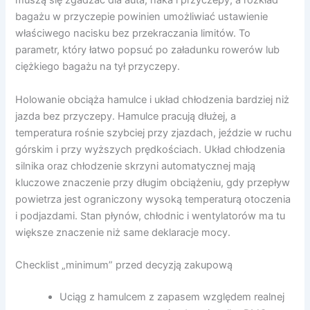
muszą się zgadzać dla auta, haka i przyczepy, a rozkład
bagażu w przyczepie powinien umożliwiać ustawienie
właściwego nacisku bez przekraczania limitów. To
parametr, który łatwo popsuć po załadunku rowerów lub
ciężkiego bagażu na tył przyczepy.
Holowanie obciąża hamulce i układ chłodzenia bardziej niż
jazda bez przyczepy. Hamulce pracują dłużej, a
temperatura rośnie szybciej przy zjazdach, jeździe w ruchu
górskim i przy wyższych prędkościach. Układ chłodzenia
silnika oraz chłodzenie skrzyni automatycznej mają
kluczowe znaczenie przy długim obciążeniu, gdy przepływ
powietrza jest ograniczony wysoką temperaturą otoczenia
i podjazdami. Stan płynów, chłodnic i wentylatorów ma tu
większe znaczenie niż same deklaracje mocy.
Checklist „minimum” przed decyzją zakupową
Uciąg z hamulcem z zapasem względem realnej