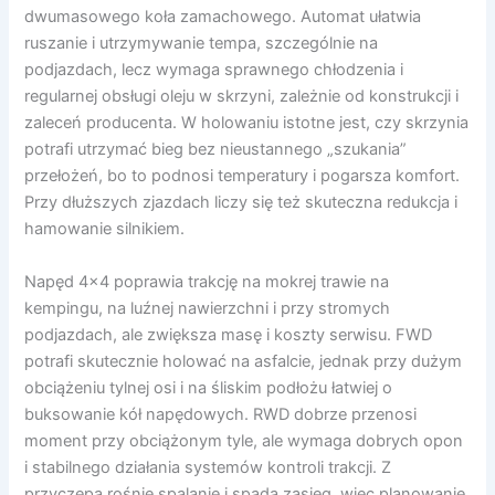
dwumasowego koła zamachowego. Automat ułatwia
ruszanie i utrzymywanie tempa, szczególnie na
podjazdach, lecz wymaga sprawnego chłodzenia i
regularnej obsługi oleju w skrzyni, zależnie od konstrukcji i
zaleceń producenta. W holowaniu istotne jest, czy skrzynia
potrafi utrzymać bieg bez nieustannego „szukania”
przełożeń, bo to podnosi temperatury i pogarsza komfort.
Przy dłuższych zjazdach liczy się też skuteczna redukcja i
hamowanie silnikiem.
Napęd 4×4 poprawia trakcję na mokrej trawie na
kempingu, na luźnej nawierzchni i przy stromych
podjazdach, ale zwiększa masę i koszty serwisu. FWD
potrafi skutecznie holować na asfalcie, jednak przy dużym
obciążeniu tylnej osi i na śliskim podłożu łatwiej o
buksowanie kół napędowych. RWD dobrze przenosi
moment przy obciążonym tyle, ale wymaga dobrych opon
i stabilnego działania systemów kontroli trakcji. Z
przyczepą rośnie spalanie i spada zasięg, więc planowanie