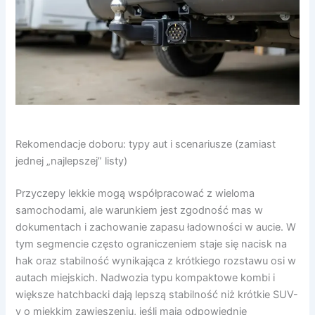
Rekomendacje doboru: typy aut i scenariusze (zamiast
jednej „najlepszej” listy)
Przyczepy lekkie mogą współpracować z wieloma
samochodami, ale warunkiem jest zgodność mas w
dokumentach i zachowanie zapasu ładowności w aucie. W
tym segmencie często ograniczeniem staje się nacisk na
hak oraz stabilność wynikająca z krótkiego rozstawu osi w
autach miejskich. Nadwozia typu kompaktowe kombi i
większe hatchbacki dają lepszą stabilność niż krótkie SUV-
y o miękkim zawieszeniu, jeśli mają odpowiednie