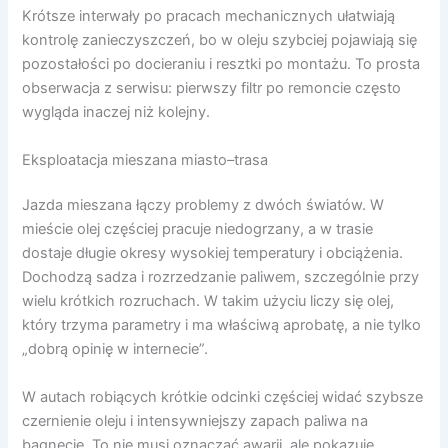
Krótsze interwały po pracach mechanicznych ułatwiają
kontrolę zanieczyszczeń, bo w oleju szybciej pojawiają się
pozostałości po docieraniu i resztki po montażu. To prosta
obserwacja z serwisu: pierwszy filtr po remoncie często
wygląda inaczej niż kolejny.
Eksploatacja mieszana miasto–trasa
Jazda mieszana łączy problemy z dwóch światów. W
mieście olej częściej pracuje niedogrzany, a w trasie
dostaje długie okresy wysokiej temperatury i obciążenia.
Dochodzą sadza i rozrzedzanie paliwem, szczególnie przy
wielu krótkich rozruchach. W takim użyciu liczy się olej,
który trzyma parametry i ma właściwą aprobatę, a nie tylko
„dobrą opinię w internecie”.
W autach robiących krótkie odcinki częściej widać szybsze
czernienie oleju i intensywniejszy zapach paliwa na
bagnecie. To nie musi oznaczać awarii, ale pokazuje