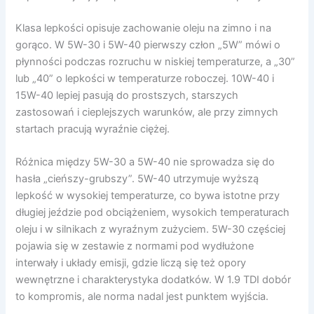
Klasa lepkości opisuje zachowanie oleju na zimno i na
gorąco. W 5W-30 i 5W-40 pierwszy człon „5W” mówi o
płynności podczas rozruchu w niskiej temperaturze, a „30”
lub „40” o lepkości w temperaturze roboczej. 10W-40 i
15W-40 lepiej pasują do prostszych, starszych
zastosowań i cieplejszych warunków, ale przy zimnych
startach pracują wyraźnie ciężej.
Różnica między 5W-30 a 5W-40 nie sprowadza się do
hasła „cieńszy-grubszy”. 5W-40 utrzymuje wyższą
lepkość w wysokiej temperaturze, co bywa istotne przy
długiej jeździe pod obciążeniem, wysokich temperaturach
oleju i w silnikach z wyraźnym zużyciem. 5W-30 częściej
pojawia się w zestawie z normami pod wydłużone
interwały i układy emisji, gdzie liczą się też opory
wewnętrzne i charakterystyka dodatków. W 1.9 TDI dobór
to kompromis, ale norma nadal jest punktem wyjścia.