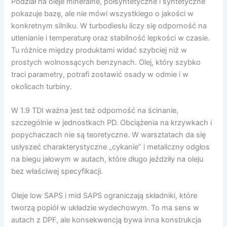
Podział na oleje mineralne, półsyntetyczne i syntetyczne
pokazuje bazę, ale nie mówi wszystkiego o jakości w
konkretnym silniku. W turbodieslu liczy się odporność na
utlenianie i temperaturę oraz stabilność lepkości w czasie.
Tu różnice między produktami widać szybciej niż w
prostych wolnossących benzynach. Olej, który szybko
traci parametry, potrafi zostawić osady w odmie i w
okolicach turbiny.
W 1.9 TDI ważna jest też odporność na ścinanie,
szczególnie w jednostkach PD. Obciążenia na krzywkach i
popychaczach nie są teoretyczne. W warsztatach da się
usłyszeć charakterystyczne „cykanie” i metaliczny odgłos
na biegu jałowym w autach, które długo jeździły na oleju
bez właściwej specyfikacji.
Oleje low SAPS i mid SAPS ograniczają składniki, które
tworzą popiół w układzie wydechowym. To ma sens w
autach z DPF, ale konsekwencją bywa inna konstrukcja