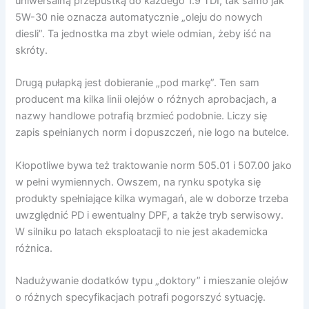
uniwersalną przepustką do każdego 1.9 TDI, tak samo jak
5W-30 nie oznacza automatycznie „oleju do nowych
diesli”. Ta jednostka ma zbyt wiele odmian, żeby iść na
skróty.
Drugą pułapką jest dobieranie „pod markę”. Ten sam
producent ma kilka linii olejów o różnych aprobacjach, a
nazwy handlowe potrafią brzmieć podobnie. Liczy się
zapis spełnianych norm i dopuszczeń, nie logo na butelce.
Kłopotliwe bywa też traktowanie norm 505.01 i 507.00 jako
w pełni wymiennych. Owszem, na rynku spotyka się
produkty spełniające kilka wymagań, ale w doborze trzeba
uwzględnić PD i ewentualny DPF, a także tryb serwisowy.
W silniku po latach eksploatacji to nie jest akademicka
różnica.
Nadużywanie dodatków typu „doktory” i mieszanie olejów
o różnych specyfikacjach potrafi pogorszyć sytuację.