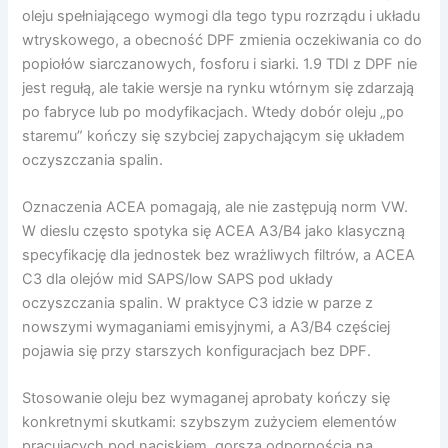
oleju spełniającego wymogi dla tego typu rozrządu i układu
wtryskowego, a obecność DPF zmienia oczekiwania co do
popiołów siarczanowych, fosforu i siarki. 1.9 TDI z DPF nie
jest regułą, ale takie wersje na rynku wtórnym się zdarzają
po fabryce lub po modyfikacjach. Wtedy dobór oleju „po
staremu” kończy się szybciej zapychającym się układem
oczyszczania spalin.
Oznaczenia ACEA pomagają, ale nie zastępują norm VW.
W dieslu często spotyka się ACEA A3/B4 jako klasyczną
specyfikację dla jednostek bez wrażliwych filtrów, a ACEA
C3 dla olejów mid SAPS/low SAPS pod układy
oczyszczania spalin. W praktyce C3 idzie w parze z
nowszymi wymaganiami emisyjnymi, a A3/B4 częściej
pojawia się przy starszych konfiguracjach bez DPF.
Stosowanie oleju bez wymaganej aprobaty kończy się
konkretnymi skutkami: szybszym zużyciem elementów
pracujących pod naciskiem, gorszą odpornością na