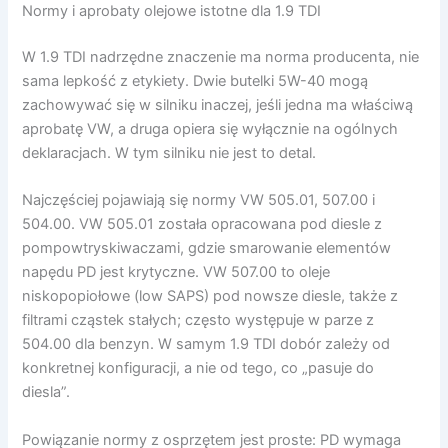
Normy i aprobaty olejowe istotne dla 1.9 TDI
W 1.9 TDI nadrzędne znaczenie ma norma producenta, nie
sama lepkość z etykiety. Dwie butelki 5W-40 mogą
zachowywać się w silniku inaczej, jeśli jedna ma właściwą
aprobatę VW, a druga opiera się wyłącznie na ogólnych
deklaracjach. W tym silniku nie jest to detal.
Najczęściej pojawiają się normy VW 505.01, 507.00 i
504.00. VW 505.01 została opracowana pod diesle z
pompowtryskiwaczami, gdzie smarowanie elementów
napędu PD jest krytyczne. VW 507.00 to oleje
niskopopiołowe (low SAPS) pod nowsze diesle, także z
filtrami cząstek stałych; często występuje w parze z
504.00 dla benzyn. W samym 1.9 TDI dobór zależy od
konkretnej konfiguracji, a nie od tego, co „pasuje do
diesla”.
Powiązanie normy z osprzętem jest proste: PD wymaga