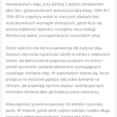
temperaturach oleju, przy jeździe z dużym obciążeniem
albo tam, gdzie producent dopuszcza taką klasę. 10W-40 i
15W-40 to częstszy widok w starszych dieslach bez
wyśrubowanych wymagań emisyjnych, gdzie liczy się
prosta stabilność lepkości i rozsądna cena obsługi.
Różnice są realne, szczególnie przy rozruchach zimą.
Dobór lepkości ma też konsekwencje dla zużycia oleju.
Gęstszy olej może ograniczać ubytki w silniku z większymi
luzami, ale jednocześnie pogarsza przepływ na zimno i
potrafi spowolnić zasilanie elementów wymagających
szybkiego ciśnienia oleju. W warsztatach zdarza się, że po
przejściu na wyraźnie gęstszy olej znika dymienie na
zimnym, ale pojawiają się inne objawy: wolniej gasnąca
kontrolka ciśnienia albo głośniejsza praca napinaczy.
Klasa lepkości powinna pasować do klimatu i sposobu
jazdy. W mieście, gdzie silnik często startuje i rzadko długo
pracuje w pełnej temperaturze, istotna jest dobra