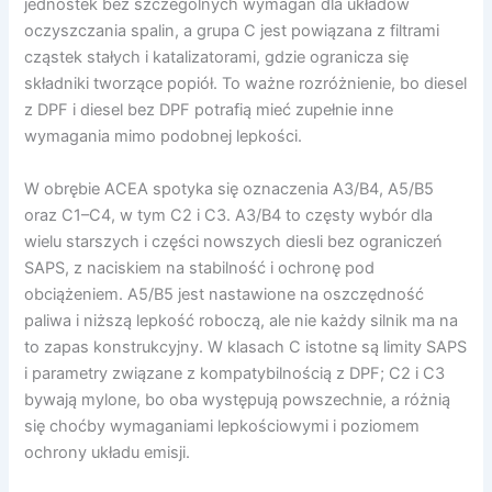
jednostek bez szczególnych wymagań dla układów
oczyszczania spalin, a grupa C jest powiązana z filtrami
cząstek stałych i katalizatorami, gdzie ogranicza się
składniki tworzące popiół. To ważne rozróżnienie, bo diesel
z DPF i diesel bez DPF potrafią mieć zupełnie inne
wymagania mimo podobnej lepkości.
W obrębie ACEA spotyka się oznaczenia A3/B4, A5/B5
oraz C1–C4, w tym C2 i C3. A3/B4 to częsty wybór dla
wielu starszych i części nowszych diesli bez ograniczeń
SAPS, z naciskiem na stabilność i ochronę pod
obciążeniem. A5/B5 jest nastawione na oszczędność
paliwa i niższą lepkość roboczą, ale nie każdy silnik ma na
to zapas konstrukcyjny. W klasach C istotne są limity SAPS
i parametry związane z kompatybilnością z DPF; C2 i C3
bywają mylone, bo oba występują powszechnie, a różnią
się choćby wymaganiami lepkościowymi i poziomem
ochrony układu emisji.