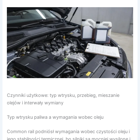
Czynniki użytkowe: typ wtrysku, przebieg, mieszanie
olejów i interwały wymiany
Typ wtrysku paliwa a wymagania wobec oleju
Common rail podniósł wymagania wobec czystości oleju i
jego stabilności termicznej, bo silniki są mocniej wysilone i