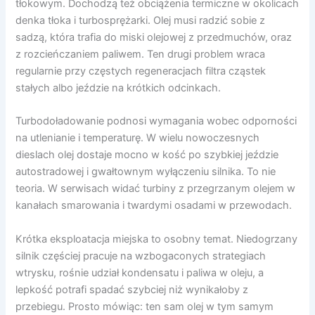
tłokowym. Dochodzą też obciążenia termiczne w okolicach
denka tłoka i turbosprężarki. Olej musi radzić sobie z
sadzą, która trafia do miski olejowej z przedmuchów, oraz
z rozcieńczaniem paliwem. Ten drugi problem wraca
regularnie przy częstych regeneracjach filtra cząstek
stałych albo jeździe na krótkich odcinkach.
Turbodoładowanie podnosi wymagania wobec odporności
na utlenianie i temperaturę. W wielu nowoczesnych
dieslach olej dostaje mocno w kość po szybkiej jeździe
autostradowej i gwałtownym wyłączeniu silnika. To nie
teoria. W serwisach widać turbiny z przegrzanym olejem w
kanałach smarowania i twardymi osadami w przewodach.
Krótka eksploatacja miejska to osobny temat. Niedogrzany
silnik częściej pracuje na wzbogaconych strategiach
wtrysku, rośnie udział kondensatu i paliwa w oleju, a
lepkość potrafi spadać szybciej niż wynikałoby z
przebiegu. Prosto mówiąc: ten sam olej w tym samym