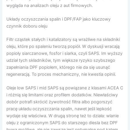
wygląda na analizach oleju z aut firmowych.
Układy oczyszczania spalin i DPF/FAP jako kluczowy
czynnik doboru oleju
Filtr cząstek stałych i katalizatory są wrażliwe na składniki
oleju, które po spaleniu tworzą popiół. W dyskusji wracają
popioły siarczanowe, fosfor i siarka, czyli SAPS. Im wyższy
udział tych składników, tym większe ryzyko szybszego
zapełniania DPF popiołem, którego nie da się usunąć
regeneracją. To proces mechaniczny, nie kwestia opinii.
Oleje low SAPS i mid SAPS są powiązane z klasami ACEA C
i różnią się limitami oraz profilem dodatków. Niewłaściwy
dobór potrafi skrócić żywotność filtra albo pogorszyć
pracę układu oczyszczania spalin, nawet jeśli lepkość
wydaje się właściwa. W drugą stronę też to działa: wlanie
oleju z ograniczonym SAPS do starszego diesla bez DPF
bywa możliwe, ale nie zawsze jest optymalne pod kątem