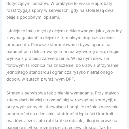
dotyczącymi osadów. W praktyce to właśnie aprobaty
rozstrzygają spory w serwisach, gdy na stole leżą dwa
oleje z podobnymi opisami.
Istnieje różnica między olejem deklarowanym jako „zgodny
z wymaganiami” a olejem z formalnym dopuszczeniem
producenta. Pierwsze sformułowanie bywa oparte na
parametrach deklarowanych przez wytwórcę oleju, drugie
wynika z procesu zatwierdzenia. W realnym serwisie
flotowym ta różnica ma znaczenie, bo ułatwia utrzymanie
jednolitego standardu i ogranicza ryzyko nietrafionego
doboru w autach z wrażliwym DPF.
Strategia serwisowa też zmienia wymagania. Przy stałych
interwałach łatwiej utrzymać olej w rozsądnej kondycji, a
przy wydłużonych interwałach LongLife rośnie znaczenie
odporności na utlenianie, stabilności lepkości i kontroli
osadów. Jeżeli auto robi krótkie odcinki, długi interwał na
papierze szybko rozmija się z rzeczywistością. Tak to