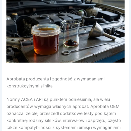
Aprobata producenta i zgodność z wymaganiami
konstrukcyjnymi silnika
Normy ACEA i API są punktem odniesienia, ale wielu
producentów wymaga własnych aprobat. Aprobata OEM
oznacza, że olej przeszedł dodatkowe testy pod kątem
konkretnej rodziny silników, interwałów i osprzętu, często
także kompatybilności z systemami emisji i wymaganiami