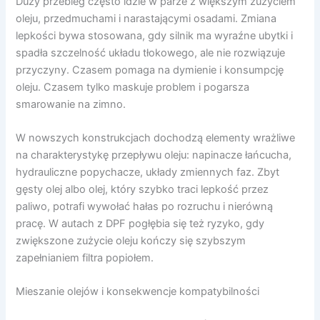
Duży przebieg często idzie w parze z większym zużyciem
oleju, przedmuchami i narastającymi osadami. Zmiana
lepkości bywa stosowana, gdy silnik ma wyraźne ubytki i
spadła szczelność układu tłokowego, ale nie rozwiązuje
przyczyny. Czasem pomaga na dymienie i konsumpcję
oleju. Czasem tylko maskuje problem i pogarsza
smarowanie na zimno.
W nowszych konstrukcjach dochodzą elementy wrażliwe
na charakterystykę przepływu oleju: napinacze łańcucha,
hydrauliczne popychacze, układy zmiennych faz. Zbyt
gęsty olej albo olej, który szybko traci lepkość przez
paliwo, potrafi wywołać hałas po rozruchu i nierówną
pracę. W autach z DPF pogłębia się też ryzyko, gdy
zwiększone zużycie oleju kończy się szybszym
zapełnianiem filtra popiołem.
Mieszanie olejów i konsekwencje kompatybilności