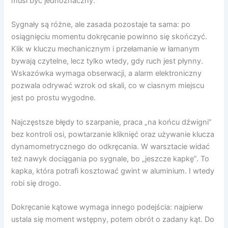
musi być jednoznaczny.
Sygnały są różne, ale zasada pozostaje ta sama: po
osiągnięciu momentu dokręcanie powinno się skończyć.
Klik w kluczu mechanicznym i przełamanie w łamanym
bywają czytelne, lecz tylko wtedy, gdy ruch jest płynny.
Wskazówka wymaga obserwacji, a alarm elektroniczny
pozwala odrywać wzrok od skali, co w ciasnym miejscu
jest po prostu wygodne.
Najczęstsze błędy to szarpanie, praca „na końcu dźwigni”
bez kontroli osi, powtarzanie kliknięć oraz używanie klucza
dynamometrycznego do odkręcania. W warsztacie widać
też nawyk dociągania po sygnale, bo „jeszcze kapkę”. To
kapka, która potrafi kosztować gwint w aluminium. I wtedy
robi się drogo.
Dokręcanie kątowe wymaga innego podejścia: najpierw
ustala się moment wstępny, potem obrót o zadany kąt. Do