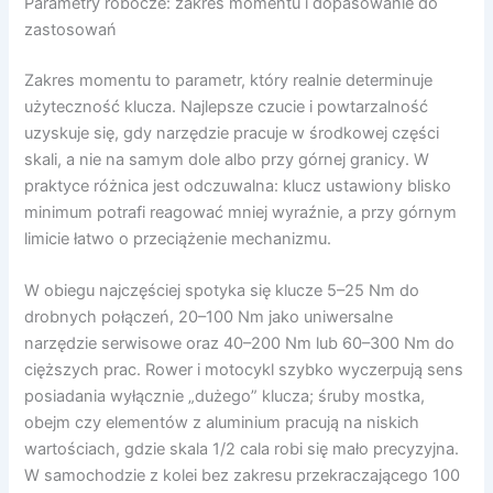
Parametry robocze: zakres momentu i dopasowanie do
zastosowań
Zakres momentu to parametr, który realnie determinuje
użyteczność klucza. Najlepsze czucie i powtarzalność
uzyskuje się, gdy narzędzie pracuje w środkowej części
skali, a nie na samym dole albo przy górnej granicy. W
praktyce różnica jest odczuwalna: klucz ustawiony blisko
minimum potrafi reagować mniej wyraźnie, a przy górnym
limicie łatwo o przeciążenie mechanizmu.
W obiegu najczęściej spotyka się klucze 5–25 Nm do
drobnych połączeń, 20–100 Nm jako uniwersalne
narzędzie serwisowe oraz 40–200 Nm lub 60–300 Nm do
cięższych prac. Rower i motocykl szybko wyczerpują sens
posiadania wyłącznie „dużego” klucza; śruby mostka,
obejm czy elementów z aluminium pracują na niskich
wartościach, gdzie skala 1/2 cala robi się mało precyzyjna.
W samochodzie z kolei bez zakresu przekraczającego 100