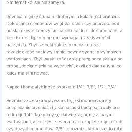
Nm temat kół się nie zamyka.
Różnica między śrubami drobnymi a kołami jest brutalna.
Dokręcanie elementów wnętrza, osłon czy osprzętu pod
maską często kończy się na kilkunastu niutonometrach, a
koła to inna liga momentu i wymaga też sztywności
narzędzia. Zbyt szeroki zakres oznacza gorszą
rozdzielczość nastawy i mniej pewny sygnał przy małych
wartościach. Zbyt wąski kończy się pracą poza skalą albo
próbą „dociągnięcia na wyczucie”, czyli dokładnie tym, co
klucz ma eliminować.
Napęd i kompatybilność osprzętu: 1/4″, 3/8″, 1/2″, 3/4″
Rozmiar zabieraka wpływa na to, jaki moment da się
bezpiecznie przenieść i jakie nasadki będą pasowały bez
redukcji. 1/4″ daje precyzję i łatwiejszą pracę z małymi
wartościami, ale nie jest stworzony do zapieczonych śrub
czy dużych momentów. 3/8″ to rozmiar, który często robi