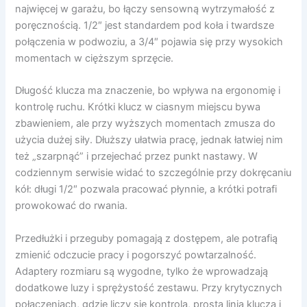
najwięcej w garażu, bo łączy sensowną wytrzymałość z
poręcznością. 1/2″ jest standardem pod koła i twardsze
połączenia w podwoziu, a 3/4″ pojawia się przy wysokich
momentach w cięższym sprzęcie.
Długość klucza ma znaczenie, bo wpływa na ergonomię i
kontrolę ruchu. Krótki klucz w ciasnym miejscu bywa
zbawieniem, ale przy wyższych momentach zmusza do
użycia dużej siły. Dłuższy ułatwia pracę, jednak łatwiej nim
też „szarpnąć” i przejechać przez punkt nastawy. W
codziennym serwisie widać to szczególnie przy dokręcaniu
kół: długi 1/2″ pozwala pracować płynnie, a krótki potrafi
prowokować do rwania.
Przedłużki i przeguby pomagają z dostępem, ale potrafią
zmienić odczucie pracy i pogorszyć powtarzalność.
Adaptery rozmiaru są wygodne, tylko że wprowadzają
dodatkowe luzy i sprężystość zestawu. Przy krytycznych
połączeniach, gdzie liczy się kontrola, prosta linia klucza i