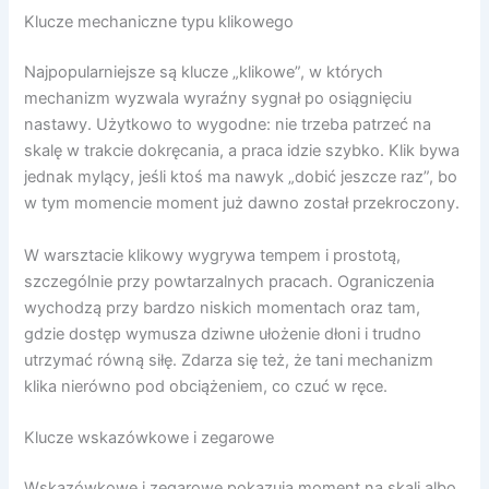
Klucze mechaniczne typu klikowego
Najpopularniejsze są klucze „klikowe”, w których
mechanizm wyzwala wyraźny sygnał po osiągnięciu
nastawy. Użytkowo to wygodne: nie trzeba patrzeć na
skalę w trakcie dokręcania, a praca idzie szybko. Klik bywa
jednak mylący, jeśli ktoś ma nawyk „dobić jeszcze raz”, bo
w tym momencie moment już dawno został przekroczony.
W warsztacie klikowy wygrywa tempem i prostotą,
szczególnie przy powtarzalnych pracach. Ograniczenia
wychodzą przy bardzo niskich momentach oraz tam,
gdzie dostęp wymusza dziwne ułożenie dłoni i trudno
utrzymać równą siłę. Zdarza się też, że tani mechanizm
klika nierówno pod obciążeniem, co czuć w ręce.
Klucze wskazówkowe i zegarowe
Wskazówkowe i zegarowe pokazują moment na skali albo