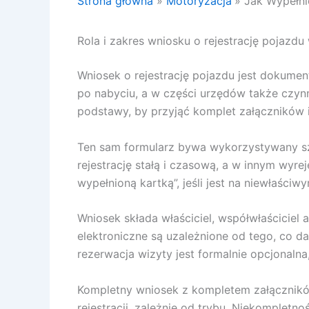
Strona główna
Motoryzacja
Jak Wypełni
Rola i zakres wniosku o rejestrację pojazd
Wniosek o rejestrację pojazdu jest dokumen
po nabyciu, a w części urzędów także czyn
podstawy, by przyjąć komplet załączników 
Ten sam formularz bywa wykorzystywany sze
rejestrację stałą i czasową, a w innym wyre
wypełnioną kartką”, jeśli jest na niewłaści
Wniosek składa właściciel, współwłaściciel 
elektroniczne są uzależnione od tego, co dan
rezerwacja wizyty jest formalnie opcjonalna,
Kompletny wniosek z kompletem załączników
rejestracji, zależnie od trybu. Niekomplet