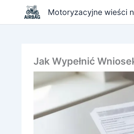
Przejdź
Motoryzacyjne wieści ni
do
treści
Jak Wypełnić Wniosek 