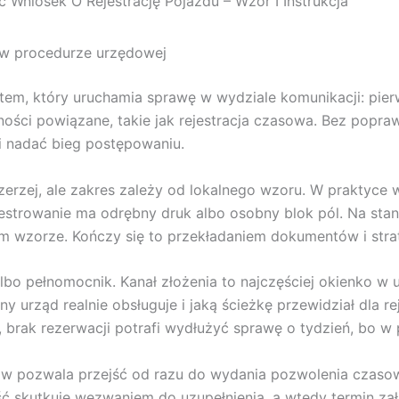
ć Wniosek O Rejestrację Pojazdu – Wzór I Instrukcja
u w procedurze urzędowej
tem, który uruchamia sprawę w wydziale komunikacji: pierw
ności powiązane, takie jak rejestracja czasowa. Bez popr
i nadać bieg postępowaniu.
rzej, ale zakres zależy od lokalnego wzoru. W praktyce w
jestrowanie ma odrębny druk albo osobny blok pól. Na stano
wym wzorze. Kończy się to przekładaniem dokumentów i stra
albo pełnomocnik. Kanał złożenia to najczęściej okienko w 
y urząd realnie obsługuje i jaką ścieżkę przewidział dla re
 brak rezerwacji potrafi wydłużyć sprawę o tydzień, bo w pr
 pozwala przejść od razu do wydania pozwolenia czasowe
ność skutkuje wezwaniem do uzupełnienia, a wtedy termin z