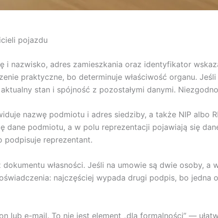
cieli pojazdu
ię i nazwisko, adres zamieszkania oraz identyfikator wska
zenie praktyczne, bo determinuje właściwość organu. Jeśl
aktualny stan i spójność z pozostałymi danymi. Niezgodno
ewiduje nazwę podmiotu i adres siedziby, a także NIP albo
ię dane podmiotu, a w polu reprezentacji pojawiają się dane
o podpisuje reprezentant.
z dokumentu własności. Jeśli na umowie są dwie osoby, a wn
doświadczenia: najczęściej wypada drugi podpis, bo jedna o
on lub e-mail. To nie jest element „dla formalności” — uła