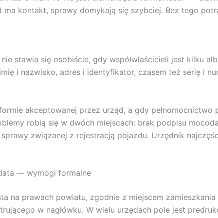
ma kontakt, sprawy domykają się szybciej. Bez tego potra
nie stawia się osobiście, gdy współwłaścicieli jest kilku a
ię i nazwisko, adres i identyfikator, czasem też serię i n
ormie akceptowanej przez urząd, a gdy pełnomocnictwo po
problemy robią się w dwóch miejscach: brak podpisu moco
prawy związanej z rejestracją pojazdu. Urzędnik najczęści
 data — wymogi formalne
ta na prawach powiatu, zgodnie z miejscem zamieszkania o
trującego w nagłówku. W wielu urzędach pole jest predru