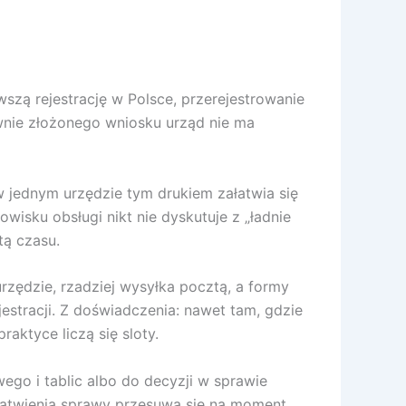
szą rejestrację w Polsce, przerejestrowanie
awnie złożonego wniosku urząd nie ma
 jednym urzędzie tym drukiem załatwia się
wisku obsługi nikt nie dyskutuje z „ładnie
tą czasu.
urzędzie, rzadziej wysyłka pocztą, a formy
jestracji. Z doświadczenia: nawet tam, gdzie
aktyce liczą się sloty.
go i tablic albo do decyzji w sprawie
ałatwienia sprawy przesuwa się na moment