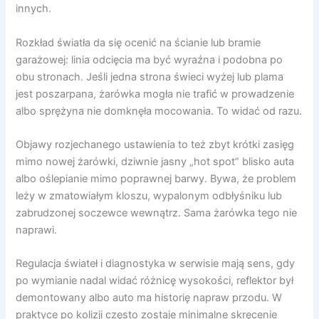
innych.
Rozkład światła da się ocenić na ścianie lub bramie
garażowej: linia odcięcia ma być wyraźna i podobna po
obu stronach. Jeśli jedna strona świeci wyżej lub plama
jest poszarpana, żarówka mogła nie trafić w prowadzenie
albo sprężyna nie domknęła mocowania. To widać od razu.
Objawy rozjechanego ustawienia to też zbyt krótki zasięg
mimo nowej żarówki, dziwnie jasny „hot spot” blisko auta
albo oślepianie mimo poprawnej barwy. Bywa, że problem
leży w zmatowiałym kloszu, wypalonym odbłyśniku lub
zabrudzonej soczewce wewnątrz. Sama żarówka tego nie
naprawi.
Regulacja świateł i diagnostyka w serwisie mają sens, gdy
po wymianie nadal widać różnicę wysokości, reflektor był
demontowany albo auto ma historię napraw przodu. W
praktyce po kolizji często zostaje minimalne skręcenie