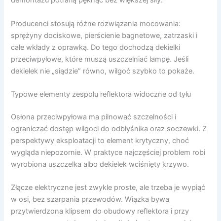
demontażu potrafią pęknąć bez większej siły.
Producenci stosują różne rozwiązania mocowania:
sprężyny dociskowe, pierścienie bagnetowe, zatrzaski i
całe wkłady z oprawką. Do tego dochodzą dekielki
przeciwpyłowe, które muszą uszczelniać lampę. Jeśli
dekielek nie „siądzie” równo, wilgoć szybko to pokaże.
Typowe elementy zespołu reflektora widoczne od tyłu
Osłona przeciwpyłowa ma pilnować szczelności i
ograniczać dostęp wilgoci do odbłyśnika oraz soczewki. Z
perspektywy eksploatacji to element krytyczny, choć
wygląda niepozornie. W praktyce najczęściej problem robi
wyrobiona uszczelka albo dekielek wciśnięty krzywo.
Złącze elektryczne jest zwykle proste, ale trzeba je wypiąć
w osi, bez szarpania przewodów. Wiązka bywa
przytwierdzona klipsem do obudowy reflektora i przy