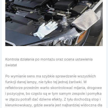
Kontrola działania po montażu oraz ocena ustawienia
świateł
Po wymianie sens ma szybkie sprawdzenie wszystkich
funkcji danej lampy, nie tylko tej jednej żarówki. W
reflektorze przednim warto skontrolować mijania, drogowe
i pozycyjne, bo często są w tym samym zespole i pomyłka
w złączu potrafi dać dziwne efekty. Z tyłu dochodzą stop i
kierunkowskazy, gdzie awaria jest najbardziej widoczna dla