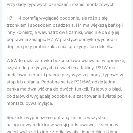
Przykłady typowych oznaczeń i różnic montażowych
H7 i H4 potrafią wyglądać podobnie, ale różnią się
trzonkiem i sposobem osadzenia. H4 ma większą bańkę i
inny kołnierz, a wewnątrz dwa żarniki, więc nie da się jej
poprawnie zastąpić H7. W praktyce pomyłka wychodzi
dopiero przy próbie założenia sprężyny albo dekielka.
W5W to mała żarówka bezcokołowa wsuwana w oprawkę,
często do pozycyjnych i oświetlenia tablicy. P21W ma
metalowy trzonek i pracuje przy wyższej mocy, typowo w
stop lub cofania. Podobne są też P21/5W, gdzie jedna
bańka ma dwa włókna do dwóch funkcji. Tu łatwo o błąd,
bo żarówki wyglądają podobnie, a zachowanie świateł po
montażu bywa mylące.
Rocznik i wyposażenie potrafią zmienić wszystko:
halogenowy reflektor w wersji podstawowej i ksenon w
wersji wyższej to inne źródła światła, inne dekielki i inne