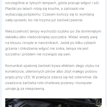
szczególnie w tylnych lampach, gdzie pracuje wilgoć i sól.
Plastiki po latach robią się kruche, a zatrzaski nie
wybaczają pośpiechu. Czasem kończy się to wymianą
całej oprawki, bo nie trzyma już żarówki pewnie.
Nieszczelność lampy wychodzi szybko po źle domkniętym
dekielku albo niedociśniętej uszczelce. Widać wtedy parę
na kloszu i krople w narożnikach. Jeżeli po kilku cyklach
grzania i chłodzenia wilgoć nie znika, lampa nie jest
szczelna i problem nie rozwiąże się sam.
Komunikat spalonej żarówki bywa efektem złego styku na
konektorze, utlenionych pinów albo zbyt małego poboru
prądu przy LED. W praktyce zdarza się też odwrotnie: źle
osadzona żarówka robi chwilowe przerwy i komputer
uznaje ją za niesprawną.