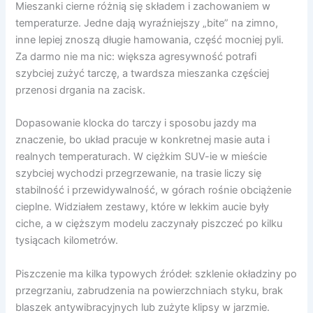
Mieszanki cierne różnią się składem i zachowaniem w
temperaturze. Jedne dają wyraźniejszy „bite” na zimno,
inne lepiej znoszą długie hamowania, część mocniej pyli.
Za darmo nie ma nic: większa agresywność potrafi
szybciej zużyć tarczę, a twardsza mieszanka częściej
przenosi drgania na zacisk.
Dopasowanie klocka do tarczy i sposobu jazdy ma
znaczenie, bo układ pracuje w konkretnej masie auta i
realnych temperaturach. W ciężkim SUV-ie w mieście
szybciej wychodzi przegrzewanie, na trasie liczy się
stabilność i przewidywalność, w górach rośnie obciążenie
cieplne. Widziałem zestawy, które w lekkim aucie były
ciche, a w cięższym modelu zaczynały piszczeć po kilku
tysiącach kilometrów.
Piszczenie ma kilka typowych źródeł: szklenie okładziny po
przegrzaniu, zabrudzenia na powierzchniach styku, brak
blaszek antywibracyjnych lub zużyte klipsy w jarzmie.