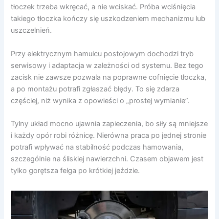
tłoczek trzeba wkręcać, a nie wciskać. Próba wciśnięcia
takiego tłoczka kończy się uszkodzeniem mechanizmu lub
uszczelnień.
Przy elektrycznym hamulcu postojowym dochodzi tryb
serwisowy i adaptacja w zależności od systemu. Bez tego
zacisk nie zawsze pozwala na poprawne cofnięcie tłoczka,
a po montażu potrafi zgłaszać błędy. To się zdarza
częściej, niż wynika z opowieści o „prostej wymianie”.
Tylny układ mocno ujawnia zapieczenia, bo siły są mniejsze
i każdy opór robi różnicę. Nierówna praca po jednej stronie
potrafi wpływać na stabilność podczas hamowania,
szczególnie na śliskiej nawierzchni. Czasem objawem jest
tylko gorętsza felga po krótkiej jeździe.