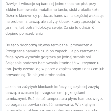
Dźwięki i wibracje są bardziej jednoznaczne: pisk przy
lekkim hamowaniu, metaliczne tarcie, stuki z okolic koła.
Drżenie kierownicy podczas hamowania częściej wskazuje
na problem z tarczą, ale zużyty klocek, który „pracuje” w
jarzmie, też potrafi dołożyć swoje. Da się to odróżnić
dopiero po rozebraniu.
Do tego dochodzą objawy termiczne i prowadzenia.
Przegrzane hamulce czuć po zapachu, a po zatrzymaniu
felga bywa wyraźnie gorętsza po jednej stronie osi.
Ściąganie podczas hamowania i trudność w utrzymaniu
toru jazdy często idą w parze z zapieczonym tłoczkiem lub
prowadnicą. To nie jest drobnostka.
Jazda na zużytych klockach kończy się szybciej zużytą
tarczą, a czasem jej przegrzaniem i pęknięciami
termicznymi. Rośnie też temperatura płynu hamulcowego,
co pogarsza powtarzalność hamowania. W skrajnym
przypadku problem zaczyna dotyczyć samego zacisku.