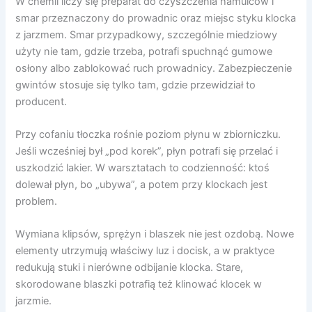
W chemii liczy się preparat do czyszczenia hamulców i
smar przeznaczony do prowadnic oraz miejsc styku klocka
z jarzmem. Smar przypadkowy, szczególnie miedziowy
użyty nie tam, gdzie trzeba, potrafi spuchnąć gumowe
osłony albo zablokować ruch prowadnicy. Zabezpieczenie
gwintów stosuje się tylko tam, gdzie przewidział to
producent.
Przy cofaniu tłoczka rośnie poziom płynu w zbiorniczku.
Jeśli wcześniej był „pod korek”, płyn potrafi się przelać i
uszkodzić lakier. W warsztatach to codzienność: ktoś
dolewał płyn, bo „ubywa”, a potem przy klockach jest
problem.
Wymiana klipsów, sprężyn i blaszek nie jest ozdobą. Nowe
elementy utrzymują właściwy luz i docisk, a w praktyce
redukują stuki i nierówne odbijanie klocka. Stare,
skorodowane blaszki potrafią też klinować klocek w
jarzmie.