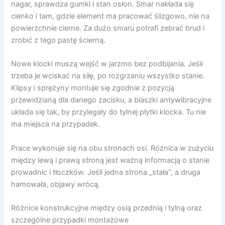
nagar, sprawdza gumki i stan osłon. Smar nakłada się
cienko i tam, gdzie element ma pracować ślizgowo, nie na
powierzchnie cierne. Za dużo smaru potrafi zebrać brud i
zrobić z tego pastę ścierną.
Nowe klocki muszą wejść w jarzmo bez podbijania. Jeśli
trzeba je wciskać na siłę, po rozgrzaniu wszystko stanie.
Klipsy i sprężyny montuje się zgodnie z pozycją
przewidzianą dla danego zacisku, a blaszki antywibracyjne
układa się tak, by przylegały do tylnej płytki klocka. Tu nie
ma miejsca na przypadek.
Prace wykonuje się na obu stronach osi. Różnica w zużyciu
między lewą i prawą stroną jest ważną informacją o stanie
prowadnic i tłoczków. Jeśli jedna strona „stała”, a druga
hamowała, objawy wrócą.
Różnice konstrukcyjne między osią przednią i tylną oraz
szczególne przypadki montażowe