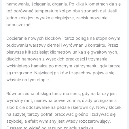
hamowaniu, ściąganie, drgania. Po kilku kilometrach da się
też porównać temperaturę kół po obu stronach osi. Jeśli
jedno koło jest wyraźnie cieplejsze, zacisk może nie
odpuszczać.
Docieranie nowych klocków i tarcz polega na stopniowym
budowaniu warstwy ciernej i wyrównaniu kontaktu. Przez
pierwsze kilkadziesiąt kilometrów unika się gwałtownych,
długich hamowań z wysokich prędkości i trzymania
wciśniętego hamulca po mocnym zatrzymaniu, gdy tarcze
są rozgrzane. Najwięcej pisków i zapachów pojawia się
właśnie na tym etapie.
Równoczesna obsługa tarcz ma sens, gdy na tarczy jest
wyraźny rant, nierówna powierzchnia, ślady przegrzania
albo bicie odczuwalne na pedale i kierownicy. Nowy klocek
na zużytej tarczy potrafi pracować głośno i zużywać się
szybciej, a efekt wymiany jest wtedy rozczarowujący.
Czasem to widać od razu po zdjęciu zacisku.