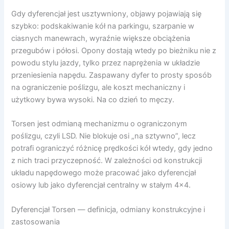
Gdy dyferencjał jest usztywniony, objawy pojawiają się
szybko: podskakiwanie kół na parkingu, szarpanie w
ciasnych manewrach, wyraźnie większe obciążenia
przegubów i półosi. Opony dostają wtedy po bieżniku nie z
powodu stylu jazdy, tylko przez naprężenia w układzie
przeniesienia napędu. Zaspawany dyfer to prosty sposób
na ograniczenie poślizgu, ale koszt mechaniczny i
użytkowy bywa wysoki. Na co dzień to męczy.
Torsen jest odmianą mechanizmu o ograniczonym
poślizgu, czyli LSD. Nie blokuje osi „na sztywno”, lecz
potrafi ograniczyć różnicę prędkości kół wtedy, gdy jedno
z nich traci przyczepność. W zależności od konstrukcji
układu napędowego może pracować jako dyferencjał
osiowy lub jako dyferencjał centralny w stałym 4×4.
Dyferencjał Torsen — definicja, odmiany konstrukcyjne i
zastosowania