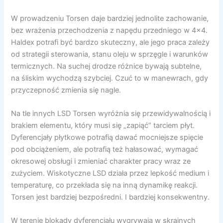
W prowadzeniu Torsen daje bardziej jednolite zachowanie,
bez wrażenia przechodzenia z napędu przedniego w 4×4.
Haldex potrafi być bardzo skuteczny, ale jego praca zależy
od strategii sterowania, stanu oleju w sprzęgle i warunków
termicznych. Na suchej drodze różnice bywają subtelne,
na śliskim wychodzą szybciej. Czuć to w manewrach, gdy
przyczepność zmienia się nagle.
Na tle innych LSD Torsen wyróżnia się przewidywalnością i
brakiem elementu, który musi się „zapiąć” tarciem płyt.
Dyferencjały płytkowe potrafią dawać mocniejsze spięcie
pod obciążeniem, ale potrafią też hałasować, wymagać
okresowej obsługi i zmieniać charakter pracy wraz ze
zużyciem. Wiskotyczne LSD działa przez lepkość medium i
temperaturę, co przekłada się na inną dynamikę reakcji.
Torsen jest bardziej bezpośredni. I bardziej konsekwentny.
W terenie blokady dyferencjału wygrywają w skrajnych