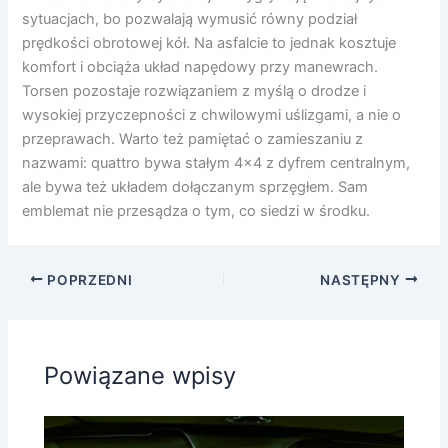
sytuacjach, bo pozwalają wymusić równy podział
prędkości obrotowej kół. Na asfalcie to jednak kosztuje
komfort i obciąża układ napędowy przy manewrach.
Torsen pozostaje rozwiązaniem z myślą o drodze i
wysokiej przyczepności z chwilowymi uślizgami, a nie o
przeprawach. Warto też pamiętać o zamieszaniu z
nazwami: quattro bywa stałym 4×4 z dyfrem centralnym,
ale bywa też układem dołączanym sprzęgłem. Sam
emblemat nie przesądza o tym, co siedzi w środku.
POPRZEDNI
NASTĘPNY
Powiązane wpisy