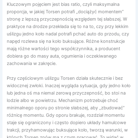
Kluczowym pojęciem jest bias ratio, czyli maksymalna
proporcja, w jakiej Torsen potrafi „dociążyć momentem”
stronę z lepszą przyczepnością względem tej słabszej. W
praktyce na drodze przekłada się to na to, czy przy lekkim
uślizgu jedno koło nadal potrafi pchać auto do przodu, czy
napęd rozlewa się na koło buksujące. Różne konstrukcje
mają różne wartości tego współczynnika, a producent
dobiera go do masy auta, ogumienia i oczekiwanego
zachowania w zakręcie.
Przy częściowym uślizgu Torsen działa skutecznie i bez
widocznej zwłoki. Inaczej wygląda sytuacja, gdy jedno koło
lub jedna oś ma niemal zerową przyczepność, bo stoi na
lodzie albo w powietrzu. Mechanizm potrzebuje choć
minimalnego oporu po stronie słabszej, aby „zbudować”
różnicę momentu. Gdy oporu brakuje, rozdział momentu
staje się ograniczony i często dopiero układy hamulcowe
trakcji, przyhamowując buksujące koło, tworzą warunki, w
których Torsen znów ma z czym pracować. To widać w