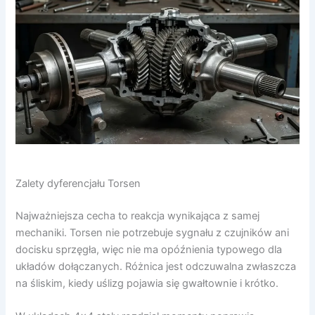
Zalety dyferencjału Torsen
Najważniejsza cecha to reakcja wynikająca z samej
mechaniki. Torsen nie potrzebuje sygnału z czujników ani
docisku sprzęgła, więc nie ma opóźnienia typowego dla
układów dołączanych. Różnica jest odczuwalna zwłaszcza
na śliskim, kiedy uślizg pojawia się gwałtownie i krótko.