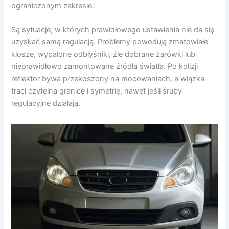
ograniczonym zakresie.
Są sytuacje, w których prawidłowego ustawienia nie da się
uzyskać samą regulacją. Problemy powodują zmatowiałe
klosze, wypalone odbłyśniki, źle dobrane żarówki lub
nieprawidłowo zamontowane źródła światła. Po kolizji
reflektor bywa przekoszony na mocowaniach, a wiązka
traci czytelną granicę i symetrię, nawet jeśli śruby
regulacyjne działają.