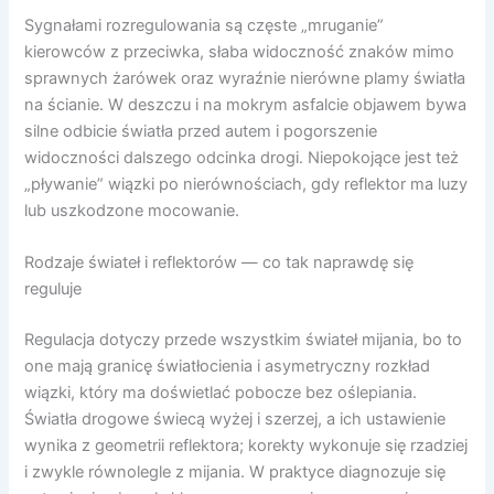
Sygnałami rozregulowania są częste „mruganie”
kierowców z przeciwka, słaba widoczność znaków mimo
sprawnych żarówek oraz wyraźnie nierówne plamy światła
na ścianie. W deszczu i na mokrym asfalcie objawem bywa
silne odbicie światła przed autem i pogorszenie
widoczności dalszego odcinka drogi. Niepokojące jest też
„pływanie” wiązki po nierównościach, gdy reflektor ma luzy
lub uszkodzone mocowanie.
Rodzaje świateł i reflektorów — co tak naprawdę się
reguluje
Regulacja dotyczy przede wszystkim świateł mijania, bo to
one mają granicę światłocienia i asymetryczny rozkład
wiązki, który ma doświetlać pobocze bez oślepiania.
Światła drogowe świecą wyżej i szerzej, a ich ustawienie
wynika z geometrii reflektora; korekty wykonuje się rzadziej
i zwykle równolegle z mijania. W praktyce diagnozuje się