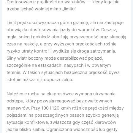
Dostosowanie prędkości do warunków — kiedy legalnie
trzeba jechać wolniej mimo „limitu”
Limit prędkości wyznacza górną granicę, ale nie zastępuje
obowiązku dostosowania jazdy do warunków. Deszcz,
mgła, śnieg i gołoledź obniżają przyczepność oraz skracają
czas na reakcję, a przy wyższych prędkościach rośnie
ryzyko utraty kontroli i wydłuża się droga zatrzymania.
Silny wiatr boczny może destabilizować pojazd,
szczególnie na estakadach, nasypach i w otwartym
terenie. W takich sytuacjach bezpieczna prędkość bywa
istotnie niższa niż dopuszczalna.
Natężenie ruchu na ekspresówce wymaga utrzymania
odstępu, który pozwala reagować bez gwałtownych
manewrów. Przy 100 i 120 km/h różnice prędkości między
pojazdami na poszczególnych pasach szybko generują
sytuacje konfliktowe, zwłaszcza gdy część kierowców
jedzie blisko siebie. Ograniczona widoczność lub gęsty