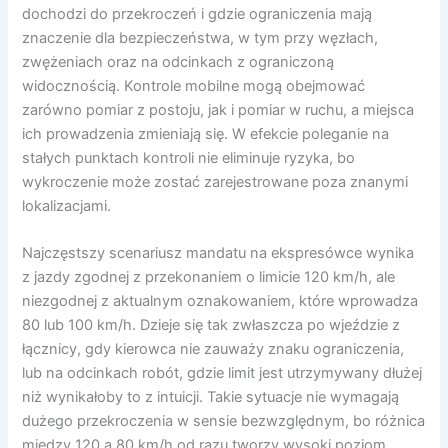
dochodzi do przekroczeń i gdzie ograniczenia mają
znaczenie dla bezpieczeństwa, w tym przy węzłach,
zwężeniach oraz na odcinkach z ograniczoną
widocznością. Kontrole mobilne mogą obejmować
zarówno pomiar z postoju, jak i pomiar w ruchu, a miejsca
ich prowadzenia zmieniają się. W efekcie poleganie na
stałych punktach kontroli nie eliminuje ryzyka, bo
wykroczenie może zostać zarejestrowane poza znanymi
lokalizacjami.
Najczęstszy scenariusz mandatu na ekspresówce wynika
z jazdy zgodnej z przekonaniem o limicie 120 km/h, ale
niezgodnej z aktualnym oznakowaniem, które wprowadza
80 lub 100 km/h. Dzieje się tak zwłaszcza po wjeździe z
łącznicy, gdy kierowca nie zauważy znaku ograniczenia,
lub na odcinkach robót, gdzie limit jest utrzymywany dłużej
niż wynikałoby to z intuicji. Takie sytuacje nie wymagają
dużego przekroczenia w sensie bezwzględnym, bo różnica
między 120 a 80 km/h od razu tworzy wysoki poziom