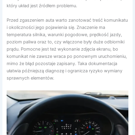
który układ jest źródłem problemu.
Przed zgaszeniem auta warto zanotować treść komunikatu
i okoliczności jego pojawienia się. Znaczenie ma
temperatura silnika, warunki pogodowe, prędkość jazdy,
poziom paliwa oraz to, czy włączone były duże odbiorniki
prądu. Pomocne jest też wykonanie zdjęcia ekranu, bo
komunikat nie zawsze wraca po ponownym uruchomieniu,
mimo że błąd pozostaje zapisany. Taka dokumentacja
ułatwia późniejszą diagnozę i ogranicza ryzyko wymiany
sprawnych elementów.