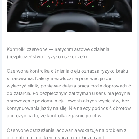
Kontrolki czerwone — natychmiastowe działania
(bezpieczeństwo i ryzyko uszkodzeń)
Czerwona kontrolka ciśnienia oleju oznacza ryzyko braku
smarowania. Należy niezwłocznie przerwać jazdę i
wyłączyć silnik, ponieważ dalsza praca może doprowadzić
do zatarcia. Po bezpiecznym zatrzymaniu sens ma jedynie
sprawdzenie poziomu oleju i ewentualnych wycieków, bez
kontynuowania jazdy na siłę. Nie należy podnosić obrotów
ani liczyć na to, że kontrolka zgaśnie po chwili.
Czerwone ostrzeżenie ładowania wskazuje na problem z
alternatorem, paskiem osprzętu, połączeniami