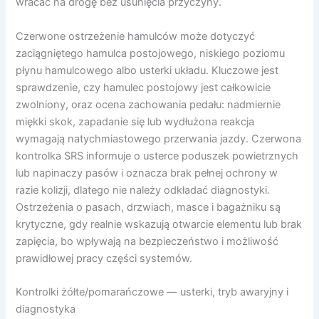
wracać na drogę bez usunięcia przyczyny.
Czerwone ostrzeżenie hamulców może dotyczyć
zaciągniętego hamulca postojowego, niskiego poziomu
płynu hamulcowego albo usterki układu. Kluczowe jest
sprawdzenie, czy hamulec postojowy jest całkowicie
zwolniony, oraz ocena zachowania pedału: nadmiernie
miękki skok, zapadanie się lub wydłużona reakcja
wymagają natychmiastowego przerwania jazdy. Czerwona
kontrolka SRS informuje o usterce poduszek powietrznych
lub napinaczy pasów i oznacza brak pełnej ochrony w
razie kolizji, dlatego nie należy odkładać diagnostyki.
Ostrzeżenia o pasach, drzwiach, masce i bagażniku są
krytyczne, gdy realnie wskazują otwarcie elementu lub brak
zapięcia, bo wpływają na bezpieczeństwo i możliwość
prawidłowej pracy części systemów.
Kontrolki żółte/pomarańczowe — usterki, tryb awaryjny i
diagnostyka