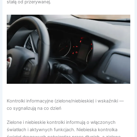
stałą od przerywanej.
Kontrolki informacyjne (zielone/niebieskie) i wskaźniki —
co sygnalizują na co dzień
Zielone i niebieskie kontrolki informują o włączonych
światłach i aktywnych funkcjach. Niebieska kontrolka
świateł drogowych potwierdza pracę długich, a zielone