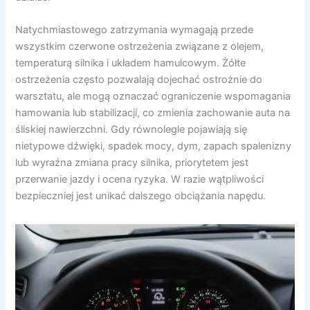
Natychmiastowego zatrzymania wymagają przede
wszystkim czerwone ostrzeżenia związane z olejem,
temperaturą silnika i układem hamulcowym. Żółte
ostrzeżenia często pozwalają dojechać ostrożnie do
warsztatu, ale mogą oznaczać ograniczenie wspomagania
hamowania lub stabilizacji, co zmienia zachowanie auta na
śliskiej nawierzchni. Gdy równolegle pojawiają się
nietypowe dźwięki, spadek mocy, dym, zapach spalenizny
lub wyraźna zmiana pracy silnika, priorytetem jest
przerwanie jazdy i ocena ryzyka. W razie wątpliwości
bezpieczniej jest unikać dalszego obciążania napędu.