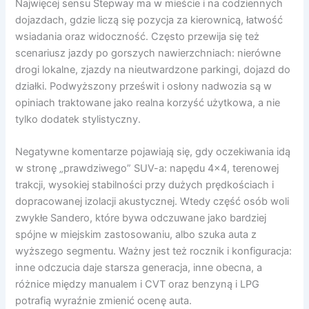
Najwięcej sensu Stepway ma w mieście i na codziennych
dojazdach, gdzie liczą się pozycja za kierownicą, łatwość
wsiadania oraz widoczność. Często przewija się też
scenariusz jazdy po gorszych nawierzchniach: nierówne
drogi lokalne, zjazdy na nieutwardzone parkingi, dojazd do
działki. Podwyższony prześwit i osłony nadwozia są w
opiniach traktowane jako realna korzyść użytkowa, a nie
tylko dodatek stylistyczny.
Negatywne komentarze pojawiają się, gdy oczekiwania idą
w stronę „prawdziwego” SUV-a: napędu 4×4, terenowej
trakcji, wysokiej stabilności przy dużych prędkościach i
dopracowanej izolacji akustycznej. Wtedy część osób woli
zwykłe Sandero, które bywa odczuwane jako bardziej
spójne w miejskim zastosowaniu, albo szuka auta z
wyższego segmentu. Ważny jest też rocznik i konfiguracja:
inne odczucia daje starsza generacja, inne obecna, a
różnice między manualem i CVT oraz benzyną i LPG
potrafią wyraźnie zmienić ocenę auta.