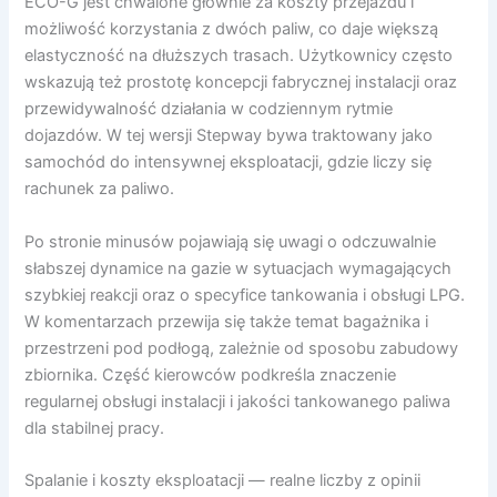
ECO-G jest chwalone głównie za koszty przejazdu i
możliwość korzystania z dwóch paliw, co daje większą
elastyczność na dłuższych trasach. Użytkownicy często
wskazują też prostotę koncepcji fabrycznej instalacji oraz
przewidywalność działania w codziennym rytmie
dojazdów. W tej wersji Stepway bywa traktowany jako
samochód do intensywnej eksploatacji, gdzie liczy się
rachunek za paliwo.
Po stronie minusów pojawiają się uwagi o odczuwalnie
słabszej dynamice na gazie w sytuacjach wymagających
szybkiej reakcji oraz o specyfice tankowania i obsługi LPG.
W komentarzach przewija się także temat bagażnika i
przestrzeni pod podłogą, zależnie od sposobu zabudowy
zbiornika. Część kierowców podkreśla znaczenie
regularnej obsługi instalacji i jakości tankowanego paliwa
dla stabilnej pracy.
Spalanie i koszty eksploatacji — realne liczby z opinii