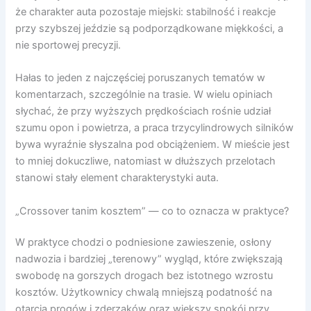
że charakter auta pozostaje miejski: stabilność i reakcje
przy szybszej jeździe są podporządkowane miękkości, a
nie sportowej precyzji.
Hałas to jeden z najczęściej poruszanych tematów w
komentarzach, szczególnie na trasie. W wielu opiniach
słychać, że przy wyższych prędkościach rośnie udział
szumu opon i powietrza, a praca trzycylindrowych silników
bywa wyraźnie słyszalna pod obciążeniem. W mieście jest
to mniej dokuczliwe, natomiast w dłuższych przelotach
stanowi stały element charakterystyki auta.
„Crossover tanim kosztem” — co to oznacza w praktyce?
W praktyce chodzi o podniesione zawieszenie, osłony
nadwozia i bardziej „terenowy” wygląd, które zwiększają
swobodę na gorszych drogach bez istotnego wzrostu
kosztów. Użytkownicy chwalą mniejszą podatność na
otarcia progów i zderzaków oraz większy spokój przy