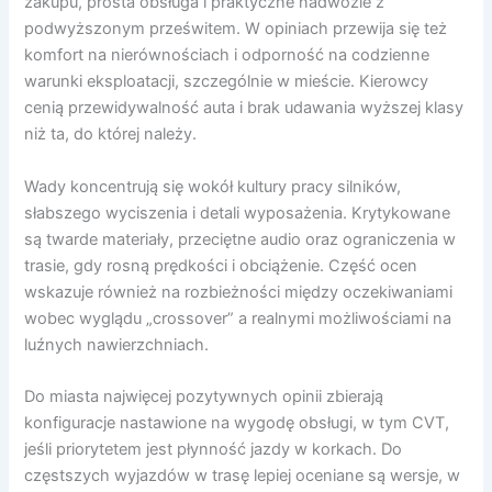
zakupu, prosta obsługa i praktyczne nadwozie z
podwyższonym prześwitem. W opiniach przewija się też
komfort na nierównościach i odporność na codzienne
warunki eksploatacji, szczególnie w mieście. Kierowcy
cenią przewidywalność auta i brak udawania wyższej klasy
niż ta, do której należy.
Wady koncentrują się wokół kultury pracy silników,
słabszego wyciszenia i detali wyposażenia. Krytykowane
są twarde materiały, przeciętne audio oraz ograniczenia w
trasie, gdy rosną prędkości i obciążenie. Część ocen
wskazuje również na rozbieżności między oczekiwaniami
wobec wyglądu „crossover” a realnymi możliwościami na
luźnych nawierzchniach.
Do miasta najwięcej pozytywnych opinii zbierają
konfiguracje nastawione na wygodę obsługi, w tym CVT,
jeśli priorytetem jest płynność jazdy w korkach. Do
częstszych wyjazdów w trasę lepiej oceniane są wersje, w