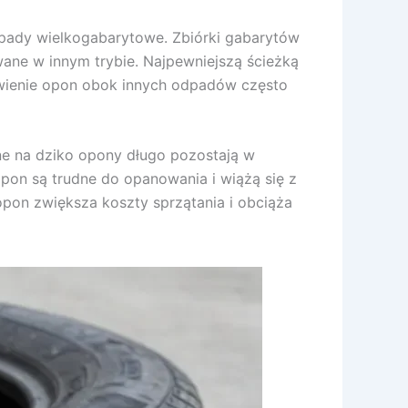
dpady wielkogabarytowe. Zbiórki gabarytów
ane w innym trybie. Najpewniejszą ścieżką
awienie opon obok innych odpadów często
ne na dziko opony długo pozostają w
opon są trudne do opanowania i wiążą się z
pon zwiększa koszty sprzątania i obciąża