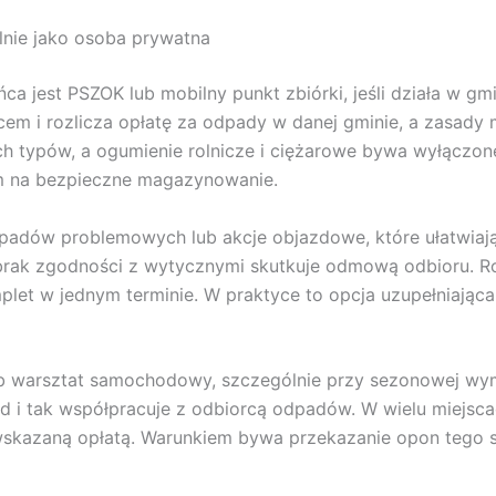
lnie jako osoba prywatna
 jest PSZOK lub mobilny punkt zbiórki, jeśli działa w gmin
cem i rozlicza opłatę za odpady w danej gminie, a zasady
h typów, a ogumienie rolnicze i ciężarowe bywa wyłączone
m na bezpieczne magazynowanie.
dpadów problemowych lub akcje objazdowe, które ułatwiaj
a brak zgodności z wytycznymi skutkuje odmową odbioru. R
et w jednym terminie. W praktyce to opcja uzupełniająca
lub warsztat samochodowy, szczególnie przy sezonowej wym
 i tak współpracuje z odbiorcą odpadów. W wielu miejscac
 wskazaną opłatą. Warunkiem bywa przekazanie opon tego s