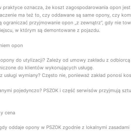
w praktyce oznacza, że koszt zagospodarowania opon jest
naczenie ma też to, czy oddawane są same opony, czy kompl
graniczać przyjmowanie opon „z zewnątrz”, gdy nie towa
iejscu, w którym są demontowane z pojazdu.
aniem opon
opony do utylizacji? Zależy od umowy zakładu z odbiorcą
iczone do klientów wykonujących usługę.
 usługi wymiany? Często nie, ponieważ zakład ponosi kos
mi pojedynczo? PSZOK i część serwisów przyjmują sztuki
ży cena
gdy oddaje opony w PSZOK zgodnie z lokalnymi zasadami i l