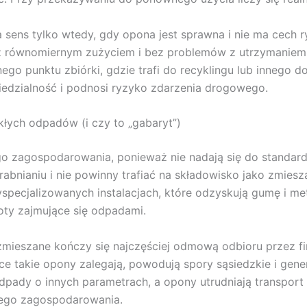
a sens tylko wtedy, gdy opona jest sprawna i nie ma cec
 z równomiernym zużyciem i bez problemów z utrzymaniem
nego punktu zbiórki, gdzie trafi do recyklingu lub innego
edzialność i podnosi ryzyko zdarzenia drogowego.
łych odpadów (i czy to „gabaryt”)
 zagospodarowania, ponieważ nie nadają się do standar
drabnianiu i nie powinny trafiać na składowisko jako zmi
pecjalizowanych instalacjach, które odzyskują gumę i me
oty zajmujące się odpadami.
zmieszane kończy się najczęściej odmową odbioru przez 
ce takie opony zalegają, powodują spory sąsiedzkie i gene
ady o innych parametrach, a opony utrudniają transport i
nego zagospodarowania.