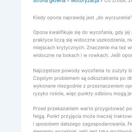
Strona główna
Motoryzacja
Co Zrobić Z
Kiedy opona naprawdę jest „do wyrzucenia”
Opona kwalifikuje się do wycofania, gdy je
praktyce liczą się widoczne uszkodzenia, n
miejscach krytycznych. Znaczenie ma też w
widoczne na bokach i w rowkach. Jeśli opona
Najczęstsze powody wycofania to zużyty bi
Częstym problemem są odkształcenia po długi
wykonane niezgodnie z przeznaczeniem op
ryzyko rośnie, więc punkty odbioru mogą je
Przed przekazaniem warto przygotować pods
felgą. Punkt przyjęcia może inaczej trakt
i sposobem dalszego zagospodarowania. Fel
elementy wcześniej, jeśli jest taka możliwo