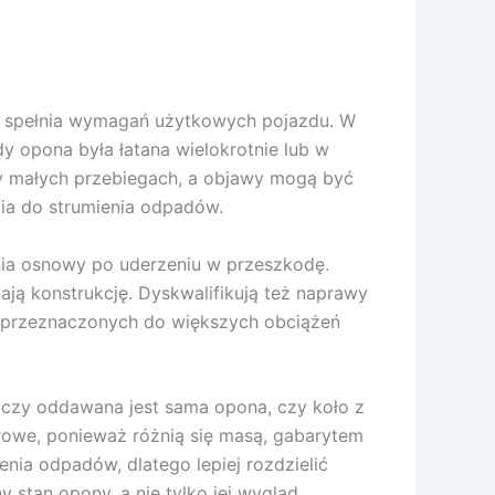
nie spełnia wymagań użytkowych pojazdu. W
dy opona była łatana wielokrotnie lub w
zy małych przebiegach, a objawy mogą być
afia do strumienia odpadów.
nia osnowy po uderzeniu w przeszkodę.
ają konstrukcję. Dyskwalifikują też naprawy
 przeznaczonych do większych obciążeń
 czy oddawana jest sama opona, czy koło z
arowe, ponieważ różnią się masą, gabarytem
nia odpadów, dlatego lepiej rozdzielić
 stan opony, a nie tylko jej wygląd.