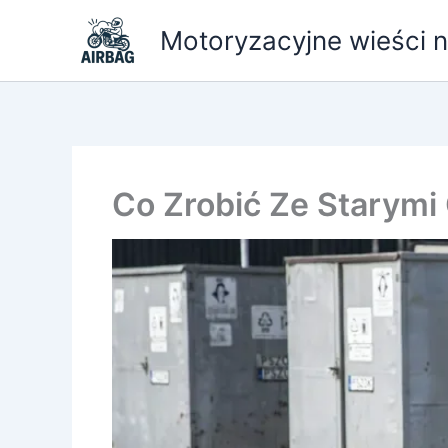
Przejdź
Motoryzacyjne wieści ni
do
treści
Co Zrobić Ze Starym