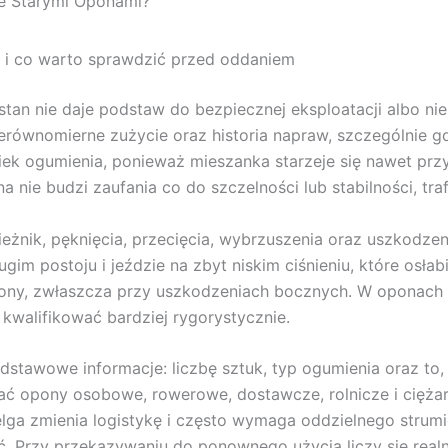
e Starymi Oponami?
 i co warto sprawdzić przed oddaniem
j stan nie daje podstaw do bezpiecznej eksploatacji albo 
ierównomierne zużycie oraz historia napraw, szczególnie g
iek ogumienia, ponieważ mieszanka starzeje się nawet pr
 nie budzi zaufania co do szczelności lub stabilności, tr
eżnik, pęknięcia, przecięcia, wybrzuszenia oraz uszkodze
m postoju i jeździe na zbyt niskim ciśnieniu, które osłabi
ony, zwłaszcza przy uszkodzeniach bocznych. W oponach
 kwalifikować bardziej rygorystycznie.
tawowe informacje: liczbę sztuk, typ ogumienia oraz to,
ować opony osobowe, rowerowe, dostawcze, rolnicze i cięż
ga zmienia logistykę i często wymaga oddzielnego strumie
ść. Przy przekazywaniu do ponownego użycia liczy się realny