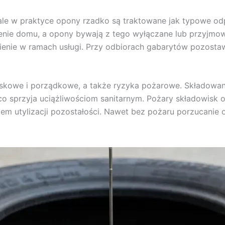
 ale w praktyce opony rzadko są traktowane jak typowe o
enie domu, a opony bywają z tego wyłączane lub przyjmow
mienie w ramach usługi. Przy odbiorach gabarytów pozost
iskowe i porządkowe, a także ryzyka pożarowe. Składowa
, co sprzyja uciążliwościom sanitarnym. Pożary składowisk 
m utylizacji pozostałości. Nawet bez pożaru porzucanie o